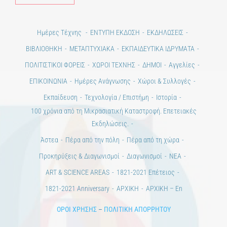
Ημέρες Τέχνης
ΕΝΤΥΠΗ ΕΚΔΟΣΗ
ΕΚΔΗΛΩΣΕΙΣ
ΒΙΒΛΙΟΘΗΚΗ
ΜΕΤΑΠΤΥΧΙΑΚΑ
ΕΚΠΑΙΔΕΥΤΙΚΑ ΙΔΡΥΜΑΤΑ
ΠΟΛΙΤΙΣΤΙΚΟΙ ΦΟΡΕΙΣ
ΧΩΡΟΙ ΤΕΧΝΗΣ
ΔΗΜΟΙ
Αγγελίες
ΕΠΙΚΟΙΝΩΝΙΑ
Ημέρες Ανάγνωσης
Χώροι & Συλλογές
Εκπαίδευση
Τεχνολογία / Επιστήμη
Ιστορία
100 χρόνια από τη Μικρασιατική Καταστροφή. Επετειακές
Εκδηλώσεις.
Άστεα
Πέρα από την πόλη
Πέρα από τη χώρα
Προκηρύξεις & Διαγωνισμοί
Διαγωνισμοί
ΝΕΑ
ART & SCIENCE AREAS
1821-2021 Επέτειος
1821-2021 Anniversary
ΑΡΧΙΚΗ
ΑΡΧΙΚΗ – En
ΟΡΟΙ ΧΡΗΣΗΣ
–
ΠΟΛΙΤΙΚΗ ΑΠΟΡΡΗΤΟΥ