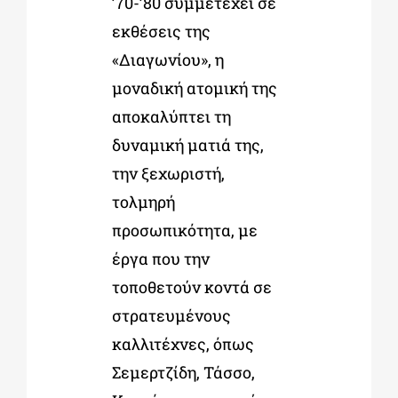
’70-’80 συμμετέχει σε
εκθέσεις της
«Διαγωνίου», η
μοναδική ατομική της
αποκαλύπτει τη
δυναμική ματιά της,
την ξεχωριστή,
τολμηρή
προσωπικότητα, με
έργα που την
τοποθετούν κοντά σε
στρατευμένους
καλλιτέχνες, όπως
Σεμερτζίδη, Τάσσο,