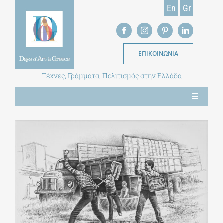
Skip
En
Gr
to
content
ΕΠΙΚΟΙΝΩΝΙΑ
Τέχνες, Γράμματα, Πολιτισμός στην Ελλάδα
Toggle
Navigation
ΝΕΑ
ΕΝΤΥΠΗ ΕΚΔΟΣΗ
ΒΙΒΛΙΟΘΗΚΗ
ΜΕΤΑΠΤΥΧΙΑΚΑ