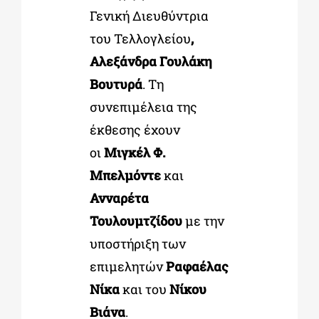
Γενική Διευθύντρια
του Τελλογλείου
,
Αλεξάνδρα Γουλάκη
Βουτυρά
. Τη
συνεπιμέλεια της
έκθεσης έχουν
οι
Μιγκέλ Φ.
Μπελμόντε
και
Ανναρέτα
Τουλουμτζίδου
με την
υποστήριξη των
επιμελητών
Ραφαέλας
Νίκα
και του
Νίκου
Βιάνα
.