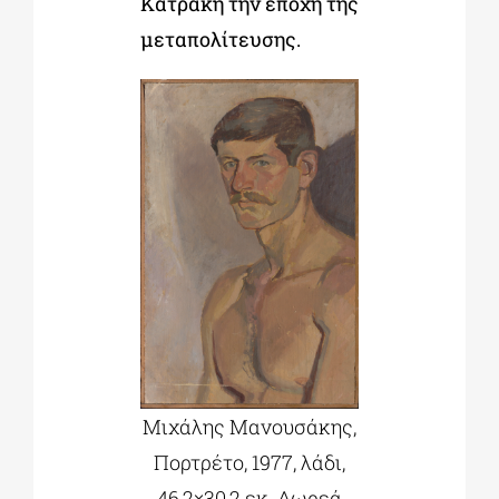
Κατράκη την εποχή της
μεταπολίτευσης.
Μιχάλης Μανουσάκης,
Πορτρέτο, 1977, λάδι,
46,2×30,2 εκ. Δωρεά