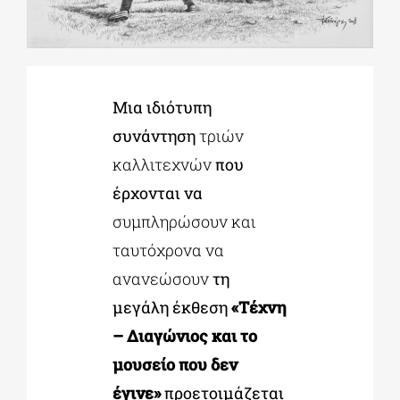
ΔΙΔΑΚΤΟΡΙΚΑ
Μια ιδιότυπη
ΕΚΠΑΙΔΕΥΤΙΚΑ ΙΔΡΥΜΑΤΑ
συνάντηση
τριών
καλλιτεχνών
που
ΠΟΛΙΤΙΣΤΙΚΟΙ ΦΟΡΕΙΣ
έρχονται να
συμπληρώσουν και
ΧΩΡΟΙ ΤΕΧΝΗΣ
ταυτόχρονα να
ανανεώσουν
τη
ΔΗΜΟΙ
μεγάλη έκθεση
«Τέχνη
– Διαγώνιος και το
ΕΚΔΗΛΩΣΕΙΣ
μουσείο που δεν
έγινε»
προετοιμάζεται