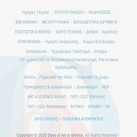
ΒΙΒΛΙΟΘΗΚΗ
ΜΕΤΑΠΤΥΧΙΑΚΑ
ΕΚΠΑΙΔΕΥΤΙΚΑ ΙΔΡΥΜΑΤΑ
ΠΟΛΙΤΙΣΤΙΚΟΙ ΦΟΡΕΙΣ
ΧΩΡΟΙ ΤΕΧΝΗΣ
ΔΗΜΟΙ
Αγγελίες
ΕΠΙΚΟΙΝΩΝΙΑ
Ημέρες Ανάγνωσης
Χώροι & Συλλογές
Εκπαίδευση
Τεχνολογία / Επιστήμη
Ιστορία
100 χρόνια από τη Μικρασιατική Καταστροφή. Επετειακές
Εκδηλώσεις.
Άστεα
Πέρα από την πόλη
Πέρα από τη χώρα
Προκηρύξεις & Διαγωνισμοί
Διαγωνισμοί
ΝΕΑ
ART & SCIENCE AREAS
1821-2021 Επέτειος
1821-2021 Anniversary
ΑΡΧΙΚΗ
ΑΡΧΙΚΗ – En
ΟΡΟΙ ΧΡΗΣΗΣ
–
ΠΟΛΙΤΙΚΗ ΑΠΟΡΡΗΤΟΥ
Copyright © 2020 Days of Art in Greece.
All Rights Reserved –
Developed by
Think Plus