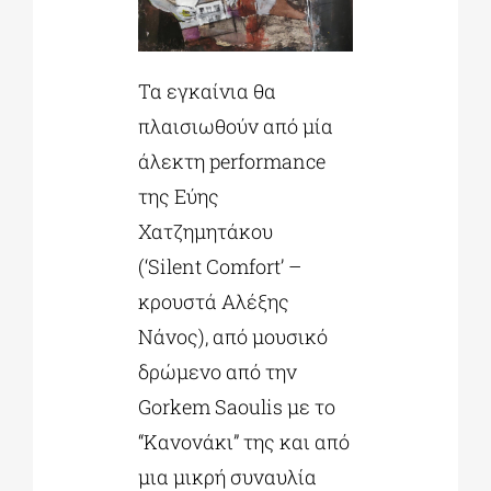
Τα εγκαίνια θα
πλαισιωθούν από μία
άλεκτη performance
της Εύης
Χατζημητάκου
(‘Silent Comfort’ –
κρουστά Αλέξης
Νάνος), από μουσικό
δρώμενο από την
Gorkem Saoulis με το
“Κανονάκι” της και από
μια μικρή συναυλία