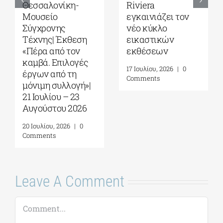
Ζουμπουλάκη|
Platforms Project
Σοφία
2026| 17-20
Παπακώστα-
Σεπτεμβρίου στο
Things to hold| 17
Καπνεργοστάσιο
Σεπτεμβρίου – 10
της Βουλής των
Οκτωβρίου 2026
Ελλήνων
30 Ιουλίου, 2026
|
0
22 Ιουλίου, 2026
|
0
Comments
Comments
Leave A Comment
Comment