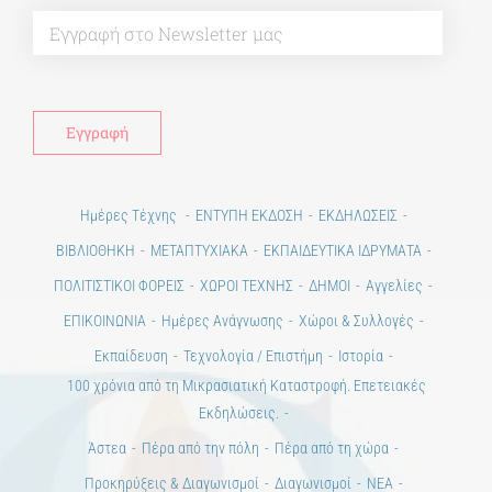
Ημέρες Τέχνης
ΕΝΤΥΠΗ ΕΚΔΟΣΗ
ΕΚΔΗΛΩΣΕΙΣ
ΒΙΒΛΙΟΘΗΚΗ
ΜΕΤΑΠΤΥΧΙΑΚΑ
ΕΚΠΑΙΔΕΥΤΙΚΑ ΙΔΡΥΜΑΤΑ
ΠΟΛΙΤΙΣΤΙΚΟΙ ΦΟΡΕΙΣ
ΧΩΡΟΙ ΤΕΧΝΗΣ
ΔΗΜΟΙ
Αγγελίες
ΕΠΙΚΟΙΝΩΝΙΑ
Ημέρες Ανάγνωσης
Χώροι & Συλλογές
Εκπαίδευση
Τεχνολογία / Επιστήμη
Ιστορία
100 χρόνια από τη Μικρασιατική Καταστροφή. Επετειακές
Εκδηλώσεις.
Άστεα
Πέρα από την πόλη
Πέρα από τη χώρα
Προκηρύξεις & Διαγωνισμοί
Διαγωνισμοί
ΝΕΑ
ART & SCIENCE AREAS
1821-2021 Επέτειος
1821-2021 Anniversary
ΑΡΧΙΚΗ
ΑΡΧΙΚΗ – En