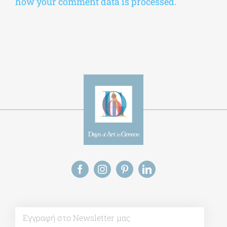
how your comment data is processed.
Alt