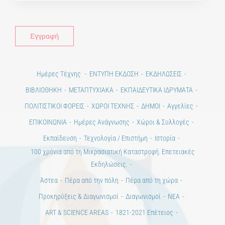
Ημέρες Τέχνης
ΕΝΤΥΠΗ ΕΚΔΟΣΗ
ΕΚΔΗΛΩΣΕΙΣ
ΒΙΒΛΙΟΘΗΚΗ
ΜΕΤΑΠΤΥΧΙΑΚΑ
ΕΚΠΑΙΔΕΥΤΙΚΑ ΙΔΡΥΜΑΤΑ
ΠΟΛΙΤΙΣΤΙΚΟΙ ΦΟΡΕΙΣ
ΧΩΡΟΙ ΤΕΧΝΗΣ
ΔΗΜΟΙ
Αγγελίες
ΕΠΙΚΟΙΝΩΝΙΑ
Ημέρες Ανάγνωσης
Χώροι & Συλλογές
Εκπαίδευση
Τεχνολογία / Επιστήμη
Ιστορία
100 χρόνια από τη Μικρασιατική Καταστροφή. Επετειακές
Εκδηλώσεις.
Άστεα
Πέρα από την πόλη
Πέρα από τη χώρα
Προκηρύξεις & Διαγωνισμοί
Διαγωνισμοί
ΝΕΑ
ART & SCIENCE AREAS
1821-2021 Επέτειος