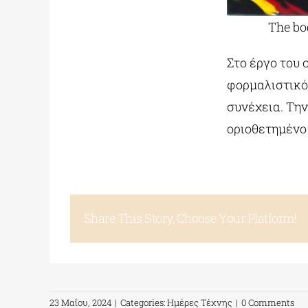
The bo
Στο έργο του
φορμαλιστικό 
συνέχεια. Την
οριοθετημένο 
Share This Story, Choose Your Platform!
23 Μαΐου, 2024
|
Categories:
Ημέρες Τέχνης
|
0 Comments