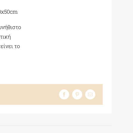
40x50cm
υνήθιστο
στική
είνει το