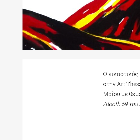
Ο εικαστικός
στην Art Thes
Μαΐου με θεμ
/
Booth
59
του