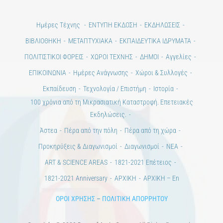
Ημέρες Τέχνης
ΕΝΤΥΠΗ ΕΚΔΟΣΗ
ΕΚΔΗΛΩΣΕΙΣ
ΒΙΒΛΙΟΘΗΚΗ
ΜΕΤΑΠΤΥΧΙΑΚΑ
ΕΚΠΑΙΔΕΥΤΙΚΑ ΙΔΡΥΜΑΤΑ
ΠΟΛΙΤΙΣΤΙΚΟΙ ΦΟΡΕΙΣ
ΧΩΡΟΙ ΤΕΧΝΗΣ
ΔΗΜΟΙ
Αγγελίες
ΕΠΙΚΟΙΝΩΝΙΑ
Ημέρες Ανάγνωσης
Χώροι & Συλλογές
Εκπαίδευση
Τεχνολογία / Επιστήμη
Ιστορία
100 χρόνια από τη Μικρασιατική Καταστροφή. Επετειακές
Εκδηλώσεις.
Άστεα
Πέρα από την πόλη
Πέρα από τη χώρα
Προκηρύξεις & Διαγωνισμοί
Διαγωνισμοί
ΝΕΑ
ART & SCIENCE AREAS
1821-2021 Επέτειος
1821-2021 Anniversary
ΑΡΧΙΚΗ
ΑΡΧΙΚΗ – En
ΟΡΟΙ ΧΡΗΣΗΣ
–
ΠΟΛΙΤΙΚΗ ΑΠΟΡΡΗΤΟΥ
Copyright © 2020 Days of Art in Greece.
All Rights Reserved –
Developed by
Think Plus