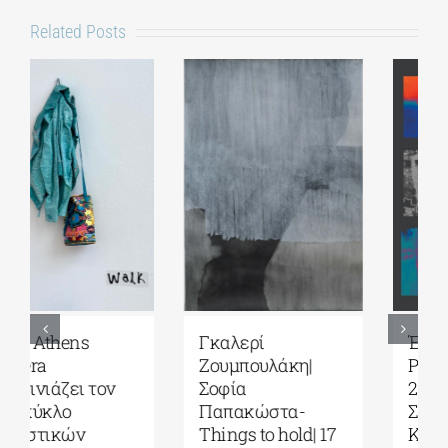
Related Posts
Γκαλερί
Έρχεται το
Ζουμπουλάκη|
Platforms Project
Σοφία
2026| 17-20
Παπακώστα-
Σεπτεμβρίου στο
Things to hold| 17
Καπνεργοστάσιο