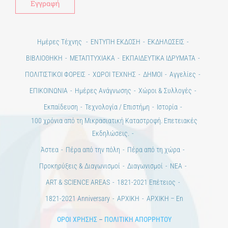
Ημέρες Τέχνης
ΕΝΤΥΠΗ ΕΚΔΟΣΗ
ΕΚΔΗΛΩΣΕΙΣ
ΒΙΒΛΙΟΘΗΚΗ
ΜΕΤΑΠΤΥΧΙΑΚΑ
ΕΚΠΑΙΔΕΥΤΙΚΑ ΙΔΡΥΜΑΤΑ
ΠΟΛΙΤΙΣΤΙΚΟΙ ΦΟΡΕΙΣ
ΧΩΡΟΙ ΤΕΧΝΗΣ
ΔΗΜΟΙ
Αγγελίες
ΕΠΙΚΟΙΝΩΝΙΑ
Ημέρες Ανάγνωσης
Χώροι & Συλλογές
Εκπαίδευση
Τεχνολογία / Επιστήμη
Ιστορία
100 χρόνια από τη Μικρασιατική Καταστροφή. Επετειακές
Εκδηλώσεις.
Άστεα
Πέρα από την πόλη
Πέρα από τη χώρα
Προκηρύξεις & Διαγωνισμοί
Διαγωνισμοί
ΝΕΑ
ART & SCIENCE AREAS
1821-2021 Επέτειος
1821-2021 Anniversary
ΑΡΧΙΚΗ
ΑΡΧΙΚΗ – En
ΟΡΟΙ ΧΡΗΣΗΣ
–
ΠΟΛΙΤΙΚΗ ΑΠΟΡΡΗΤΟΥ