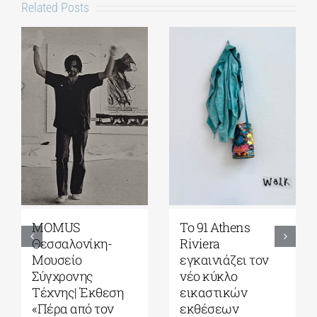
Related Posts
MOMUS
Το 91 Athens
Θεσσαλονίκη-
Riviera
Μουσείο
εγκαινιάζει τον
Σύγχρονης
νέο κύκλο
Τέχνης| Έκθεση
εικαστικών
«Πέρα από τον
εκθέσεων