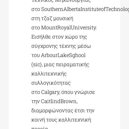
στο SouthernAlbertaInstituteofTechnolo
στη τζαζ μουσική
στο MountRoyalUniversity.
Εισήλθε στον χώρο της
σύγχρονης τέχνης μέσω
του ArbourLakeSghool
(sic), μιας πειραματικής
καλλιτεχνικής
συλλογικότητας
στο Calgary, όπου γνώρισε
την CaitlindBrown,
διαμορφώνοντας έτσι την
κοινή τους καλλιτεχνική
πορεία.