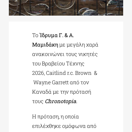
ΔΙΔΑΚΤΟΡΙΚΑ
Το
Ίδρυμα Γ. & Α.
ΕΚΠΑΙΔΕΥΤΙΚΑ ΙΔΡΥΜΑΤΑ
Μαμιδάκη
με μεγάλη χαρά
ανακοινώνει τους νικητές
ΠΟΛΙΤΙΣΤΙΚΟΙ ΦΟΡΕΙΣ
του Βραβείου Τέχνης
2026, Caitlind r.c. Brown &
ΧΩΡΟΙ ΤΕΧΝΗΣ
Wayne Garrett από τον
Καναδά με την πρότασή
ΔΗΜΟΙ
τους
Chronotopia
.
ΕΚΔΗΛΩΣΕΙΣ
Η πρόταση, η οποία
επιλέχθηκε ομόφωνα από