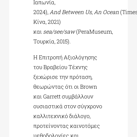
Ιαπωνία,
2024),
And Between Us
, An Ocean
(Time
Κίνα, 2021)
και
sea
/see
/saw
(PeraMuseum,
Τουρκία, 2015).
Η Επιτροπή Αξιολόγησης
του Βραβείου Τέχνης
ξεχώρισε την πρόταση,
θεωρώντας ότι οι Brown
και Garrett συμβάλλουν
ουσιαστικά στον σύγχρονο
καλλιτεχνικό διάλογο,
προτείνοντας καινοτόμες
μεθοδολογίες και