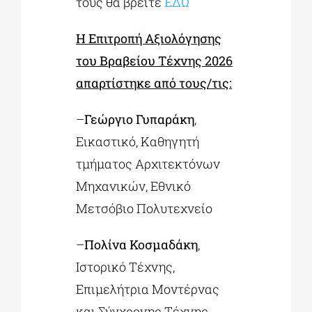
τους θα βρείτε
ΕΔΩ
Η Επιτροπή Αξιολόγησης
του Βραβείου Τέχνης 2026
απαρτίστηκε από τους/τις:
–
Γεώργιο Γυπαράκη
,
Εικαστικό, Καθηγητή
τμήματος Αρχιτεκτόνων
Μηχανικών, Εθνικό
Μετσόβιο Πολυτεχνείο
–
Πολίνα Κοσμαδάκη
,
Ιστορικό Τέχνης,
Επιμελήτρια Μοντέρνας
και Σύγχρονης Τέχνης,