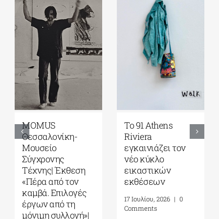
Γκαλερί
Έρχεται το
Ζουμπουλάκη|
Platforms Project
Σοφία
2026| 17-20
Παπακώστα-
Σεπτεμβρίου στο
Things to hold| 17
Καπνεργοστάσιο
Σεπτεμβρίου – 10
της Βουλής των
Οκτωβρίου 2026
Ελλήνων
30 Ιουλίου, 2026
|
0
22 Ιουλίου, 2026
|
0