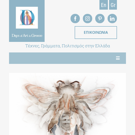
Skip
En
Gr
to
content
ΕΠΙΚΟΙΝΩΝΙΑ
Τέχνες, Γράμματα, Πολιτισμός στην Ελλάδα
Toggle
Navigation
ΝΕΑ
ΕΝΤΥΠΗ ΕΚΔΟΣΗ
ΒΙΒΛΙΟΘΗΚΗ
ΜΕΤΑΠΤΥΧΙΑΚΑ