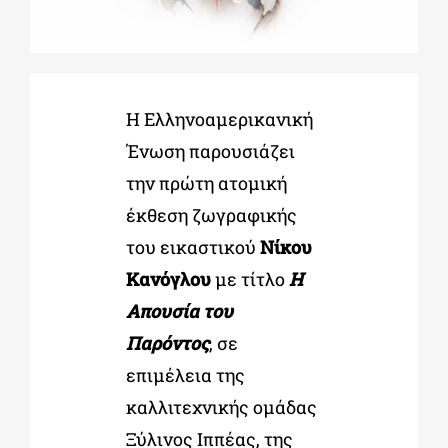
ΔΙΔΑΚΤΟΡΙΚΑ
Η Ελληνοαμερικανική
ΕΚΠΑΙΔΕΥΤΙΚΑ ΙΔΡΥΜΑΤΑ
Ένωση παρουσιάζει
την πρώτη ατομική
ΠΟΛΙΤΙΣΤΙΚΟΙ ΦΟΡΕΙΣ
έκθεση ζωγραφικής
του εικαστικού
Νίκου
ΧΩΡΟΙ ΤΕΧΝΗΣ
Κανόγλου
με τίτλο
Η
Απουσία του
ΔΗΜΟΙ
Παρόντος
, σε
επιμέλεια
της
ΕΚΔΗΛΩΣΕΙΣ
καλλιτεχνικής ομάδας
Ξύλινος Ιππέας, της