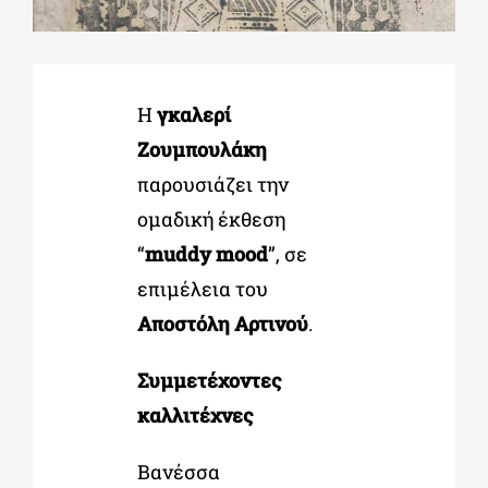
ΔΙΔΑΚΤΟΡΙΚΑ
Η
γκαλερί
ΕΚΠΑΙΔΕΥΤΙΚΑ ΙΔΡΥΜΑΤΑ
Ζουμπουλάκη
παρουσιάζει την
ΠΟΛΙΤΙΣΤΙΚΟΙ ΦΟΡΕΙΣ
ομαδική έκθεση
“
muddy mood
”, σε
ΧΩΡΟΙ ΤΕΧΝΗΣ
επιμέλεια του
Αποστόλη Αρτινού
.
ΔΗΜΟΙ
Συμμετέχοντες
καλλιτέχνες
ΕΚΔΗΛΩΣΕΙΣ
Βανέσσα