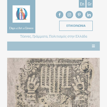
Skip
En
Gr
to
content
ΕΠΙΚΟΙΝΩΝΙΑ
Τέχνες, Γράμματα, Πολιτισμός στην Ελλάδα
Toggle
Navigation
ΝΕΑ
ΕΝΤΥΠΗ ΕΚΔΟΣΗ
ΒΙΒΛΙΟΘΗΚΗ
ΜΕΤΑΠΤΥΧΙΑΚΑ