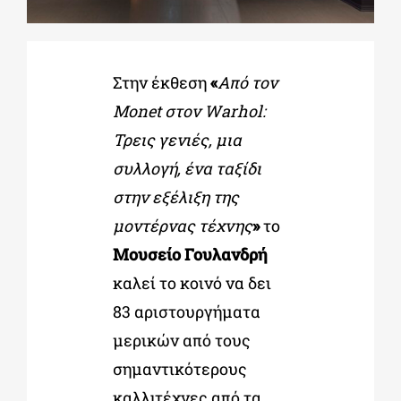
ΔΙΔΑΚΤΟΡΙΚΑ
Στην έκθεση
«
Από τον
Monet στον Warhol:
ΕΚΠΑΙΔΕΥΤΙΚΑ ΙΔΡΥΜΑΤΑ
Τρεις γενιές, μια
συλλογή, ένα ταξίδι
ΠΟΛΙΤΙΣΤΙΚΟΙ ΦΟΡΕΙΣ
στην εξέλιξη της
μοντέρνας τέχνης
»
το
ΧΩΡΟΙ ΤΕΧΝΗΣ
Μουσείο Γουλανδρή
καλεί το κοινό να δει
ΔΗΜΟΙ
83 αριστουργήματα
μερικών από τους
ΕΚΔΗΛΩΣΕΙΣ
σημαντικότερους
καλλιτέχνες από τα