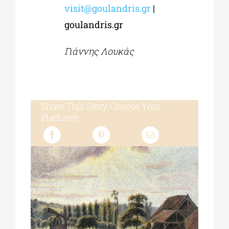
visit@goulandris.gr
|
goulandris.gr
Γιάννης Λουκάς
Share This Story, Choose Your
Platform!