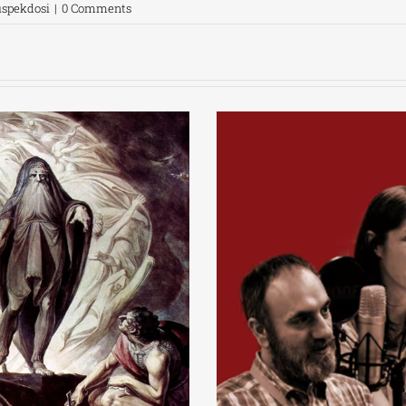
uspekdosi
|
0 Comments