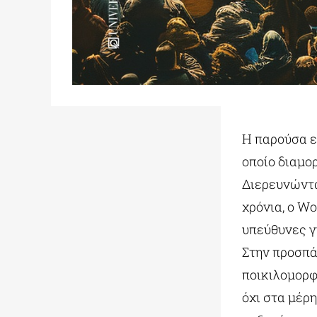
Η παρούσα ε
οποίο διαμο
Διερευνώντα
χρόνια, ο W
υπεύθυνες γ
Στην προσπά
ποικιλομορφ
όχι στα μέρη