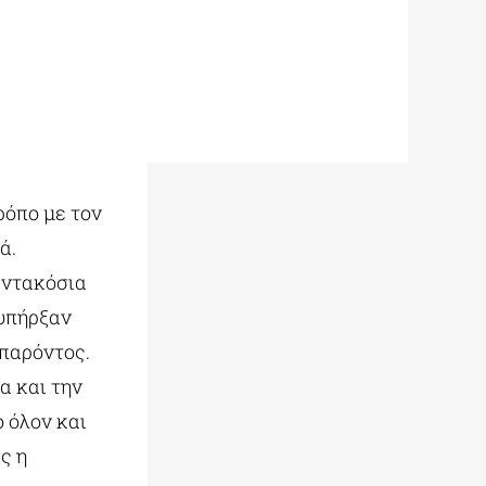
ρόπο με τον
ά.
εντακόσια
 υπήρξαν
 παρόντος.
α και την
 όλον και
ς η