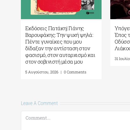
 Φαντασία
Εκδόσεις Πατάκη| Γιάνης
χνητή
Βαρουφάκης: Την ψυχή ψηλά:
 νέα
Πέντε γυναίκες που μου
βολής της
δίδαξαν την αντίσταση στον
θήκης της
φασισμό, στον αυταρχισμό και
ι η Ζωή
στον σοβινιστή μέσα μου
υ
5 Αυγούστου, 2026
|
0 Comments
 Comments
Leave A Comment
Comment