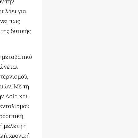
ν την
μιλάει για
χνει πως
της δυτικής
ο μεταβατικό
φώνεται
τερνισμού,
σμών. Με τη
ν Ασία και
μενταλισμού
προοπτική
ή μελέτη η
κή, χρονική