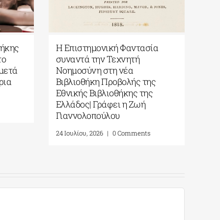
ικής Βιβλιοθήκης
Η Επιστημονική Φαντασία
| Η Tέχνη στο
συναντά την Τεχνητή
«200 χρόνια μετά
Νοημοσύνη στη νέα
πό τα τεκμήρια
Βιβλιοθήκη Προβολής της
Εθνικής Βιβλιοθήκης της
Ελλάδος| Γράφει η Ζωή
|
0 Comments
Γιαννολοπούλου
24 Ιουλίου, 2026
|
0 Comments