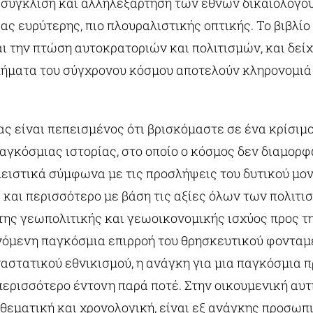
σύγκλιση και αλληλεξάρτηση των εθνών δικαιολογού
ας ευρύτερης, πιο πλουραλιστικής οπτικής. Το βιβλίο 
αι την πτώση αυτοκρατοριών και πολιτισμών, και δεί
ήματα του σύγχρονου κόσμου αποτελούν κληρονομιά 
ς είναι πεπεισμένος ότι βρισκόμαστε σε ένα κρίσιμ
παγκόσμιας ιστορίας, στο οποίο ο κόσμος δεν διαμορ
ειστικά σύμφωνα με τις προσλήψεις του δυτικού μον
 και περισσότερο με βάση τις αξίες όλων των πολιτι
της γεωπολιτικής και γεωοικονομικής ισχύος προς τη
νόμενη παγκόσμια επιρροή του θρησκευτικού φοντα
ναστατικού εθνικισμού, η ανάγκη για μια παγκόσμια 
περισσότερο έντονη παρά ποτέ. Στην οικουμενική αυτ
 θεματική και χρονολογική, είναι εξ ανάγκης προσωπι