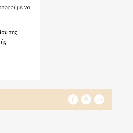
 μπορούμε να
ίου της
τής