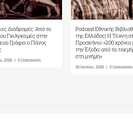
Υπόγειες Διαδρομές: Από το
Podcast Εθν
Έπος του Γκιλγκαμές στην
της Ελλάδος
Οδύσσεια| Γράφει ο Πάνος
Προσκήνιο: 
Λιάκος
την Έξοδο: α
στη μνήμη»
31 Ιουλίου, 2026
|
0 Comments
30 Ιουλίου, 2026