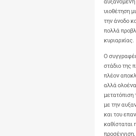
αυξανόμενη 
υιοθέτηση μι
την άνοδο κ
πολλά προβλ
κυριαρχίας.
Ο συγγραφέα
στάδιο της 
πλέον αποκλ
αλλά ολοένα
μετατόπιση 
με την αυξα
και του επα
καθίσταται 
προσέγγιση,