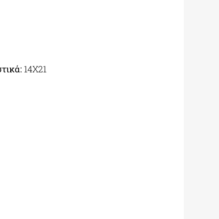
τικά:
14Χ21