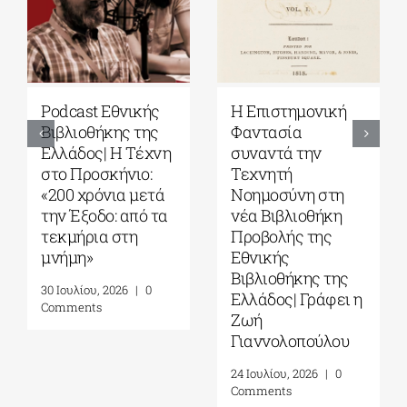
Εκδόσεις Πατάκη|
Υπόγειες
Γιάνης
Διαδρομές: Από το
Βαρουφάκης: Την
Έπος του
ψυχή ψηλά: Πέντε
Γκιλγκαμές στην
γυναίκες που μου
Οδύσσεια| Γράφει
δίδαξαν την
ο Πάνος Λιάκος
αντίσταση στον
31 Ιουλίου, 2026
|
0
φασισμό, στον
Comments
αυταρχισμό και
στον σοβινιστή
μέσα μου
5 Αυγούστου, 2026
|
0
Comments