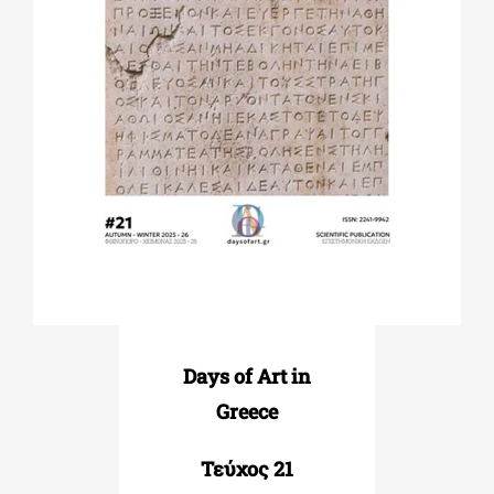
ΔΙΔΑΚΤΟΡΙΚΑ
ΕΚΠΑΙΔΕΥΤΙΚΑ ΙΔΡΥΜΑΤΑ
ΠΟΛΙΤΙΣΤΙΚΟΙ ΦΟΡΕΙΣ
ΧΩΡΟΙ ΤΕΧΝΗΣ
ΔΗΜΟΙ
Days of Art in
Greece
ΕΚΔΗΛΩΣΕΙΣ
Τεύχος 21