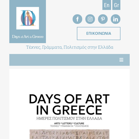
Skip
En
Gr
to
content
ΕΠΙΚΟΙΝΩΝΙΑ
Τέχνες, Γράμματα, Πολιτισμός στην Ελλάδα
Toggle
Navigation
ΝΕΑ
ΕΝΤΥΠΗ ΕΚΔΟΣΗ
ΒΙΒΛΙΟΘΗΚΗ
ΜΕΤΑΠΤΥΧΙΑΚΑ