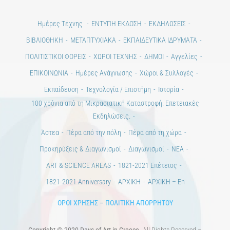
Ημέρες Τέχνης
ΕΝΤΥΠΗ ΕΚΔΟΣΗ
ΕΚΔΗΛΩΣΕΙΣ
ΒΙΒΛΙΟΘΗΚΗ
ΜΕΤΑΠΤΥΧΙΑΚΑ
ΕΚΠΑΙΔΕΥΤΙΚΑ ΙΔΡΥΜΑΤΑ
ΠΟΛΙΤΙΣΤΙΚΟΙ ΦΟΡΕΙΣ
ΧΩΡΟΙ ΤΕΧΝΗΣ
ΔΗΜΟΙ
Αγγελίες
ΕΠΙΚΟΙΝΩΝΙΑ
Ημέρες Ανάγνωσης
Χώροι & Συλλογές
Εκπαίδευση
Τεχνολογία / Επιστήμη
Ιστορία
100 χρόνια από τη Μικρασιατική Καταστροφή. Επετειακές
Εκδηλώσεις.
Άστεα
Πέρα από την πόλη
Πέρα από τη χώρα
Προκηρύξεις & Διαγωνισμοί
Διαγωνισμοί
ΝΕΑ
ART & SCIENCE AREAS
1821-2021 Επέτειος
1821-2021 Anniversary
ΑΡΧΙΚΗ
ΑΡΧΙΚΗ – En
ΟΡΟΙ ΧΡΗΣΗΣ
–
ΠΟΛΙΤΙΚΗ ΑΠΟΡΡΗΤΟΥ
Copyright © 2020 Days of Art in Greece.
All Rights Reserved –