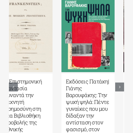
Εκδόσεις Πατάκη|
Υπόγειες
Γιάνης
Διαδρομές: Από το
Βαρουφάκης: Την
Έπος του
ψυχή ψηλά: Πέντε
Γκιλγκαμές στην
γυναίκες που μου
Οδύσσεια| Γράφει
δίδαξαν την
ο Πάνος Λιάκος
αντίσταση στον
31 Ιουλίου, 2026
|
0
φασισμό, στον
Comments