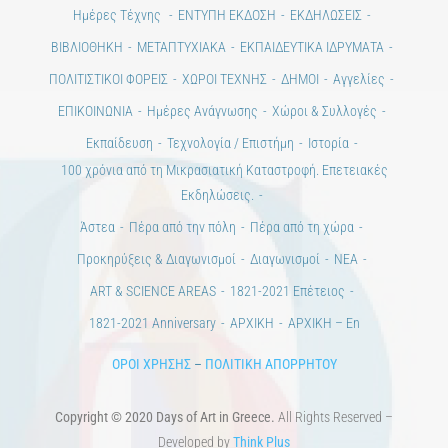
Ημέρες Τέχνης
ΕΝΤΥΠΗ ΕΚΔΟΣΗ
ΕΚΔΗΛΩΣΕΙΣ
ΒΙΒΛΙΟΘΗΚΗ
ΜΕΤΑΠΤΥΧΙΑΚΑ
ΕΚΠΑΙΔΕΥΤΙΚΑ ΙΔΡΥΜΑΤΑ
ΠΟΛΙΤΙΣΤΙΚΟΙ ΦΟΡΕΙΣ
ΧΩΡΟΙ ΤΕΧΝΗΣ
ΔΗΜΟΙ
Αγγελίες
ΕΠΙΚΟΙΝΩΝΙΑ
Ημέρες Ανάγνωσης
Χώροι & Συλλογές
Εκπαίδευση
Τεχνολογία / Επιστήμη
Ιστορία
100 χρόνια από τη Μικρασιατική Καταστροφή. Επετειακές
Εκδηλώσεις.
Άστεα
Πέρα από την πόλη
Πέρα από τη χώρα
Προκηρύξεις & Διαγωνισμοί
Διαγωνισμοί
ΝΕΑ
ART & SCIENCE AREAS
1821-2021 Επέτειος
1821-2021 Anniversary
ΑΡΧΙΚΗ
ΑΡΧΙΚΗ – En
ΟΡΟΙ ΧΡΗΣΗΣ
–
ΠΟΛΙΤΙΚΗ ΑΠΟΡΡΗΤΟΥ
Copyright © 2020 Days of Art in Greece.
All Rights Reserved –
Developed by
Think Plus