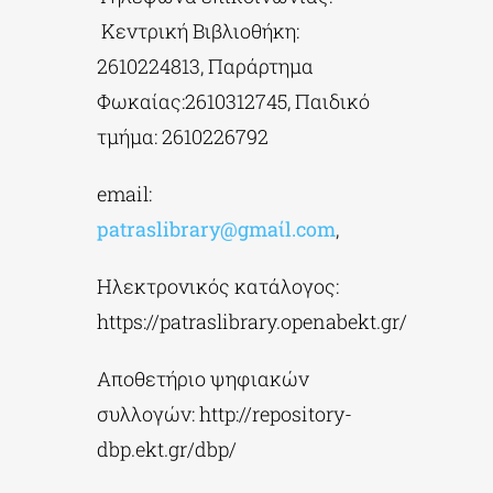
Κεντρική Βιβλιοθήκη:
2610224813, Παράρτημα
Φωκαίας:2610312745, Παιδικό
τμήμα: 2610226792
email:
patraslibrary@gmaίl.cοm
,
Ηλεκτρονικός κατάλογος:
https://patraslibrary.openabekt.gr/
Αποθετήριο ψηφιακών
συλλογών: http://repository-
dbp.ekt.gr/dbp/