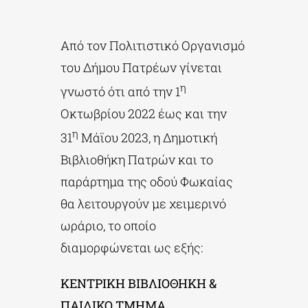
ΔΙΔΑΚΤΟΡΙΚΑ
Από τον Πολιτιστικό Οργανισμό
του Δήμου Πατρέων γίνεται
η
ΕΚΠΑΙΔΕΥΤΙΚΑ ΙΔΡΥΜΑΤΑ
γνωστό ότι από την 1
Οκτωβρίου 2022 έως και την
η
ΠΟΛΙΤΙΣΤΙΚΟΙ ΦΟΡΕΙΣ
31
Μάϊου 2023, η Δημοτική
Βιβλιοθήκη Πατρών και το
ΧΩΡΟΙ ΤΕΧΝΗΣ
παράρτημα της οδού Φωκαίας
θα λειτουργούν με χειμερινό
ωράριο, το οποίο
ΔΗΜΟΙ
διαμορφώνεται ως εξής:
ΕΚΔΗΛΩΣΕΙΣ
ΚΕΝΤΡΙΚΗ ΒΙΒΛΙΟΘΗΚΗ &
ΠΑΙΔΙΚΟ ΤΜΗΜΑ