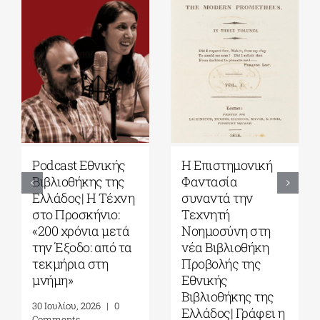
Podcast Εθνικής
Η Επιστημονική
Βιβλιοθήκης της
Φαντασία
Ελλάδος| Η Tέχνη
συναντά την
στο Προσκήνιο:
Τεχνητή
«200 χρόνια μετά
Νοημοσύνη στη
την Έξοδο: από τα
νέα Βιβλιοθήκη
τεκμήρια στη
Προβολής της
μνήμη»
Εθνικής
Βιβλιοθήκης της
30 Ιουλίου, 2026
|
0
Ελλάδος| Γράφει η
Comments