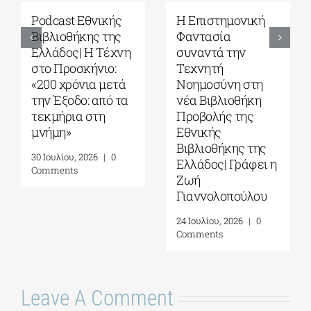
Podcast Εθνικής
Η Επιστημονική
Βιβλιοθήκης της
Φαντασία
Ελλάδος| Η Tέχνη
συναντά την
στο Προσκήνιο:
Τεχνητή
«200 χρόνια μετά
Νοημοσύνη στη
την Έξοδο: από τα
νέα Βιβλιοθήκη
τεκμήρια στη
Προβολής της
μνήμη»
Εθνικής
Βιβλιοθήκης της
30 Ιουλίου, 2026
|
0
Ελλάδος| Γράφει η
Comments
Ζωή
Γιαννολοπούλου
24 Ιουλίου, 2026
|
0
Comments
Leave A Comment