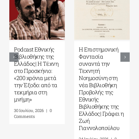
Podcast Εθνικής
Η Επιστημονική
Βιβλιοθήκης της
Φαντασία
Ελλάδος| Η Tέχνη
συναντά την
στο Προσκήνιο:
Τεχνητή
«200 χρόνια μετά
Νοημοσύνη στη
την Έξοδο: από τα
νέα Βιβλιοθήκη
τεκμήρια στη
Προβολής της
μνήμη»
Εθνικής
Βιβλιοθήκης της
30 Ιουλίου, 2026
|
0
Ελλάδος| Γράφει η
Comments
Ζωή
Γιαννολοπούλου
24 Ιουλίου, 2026
|
0