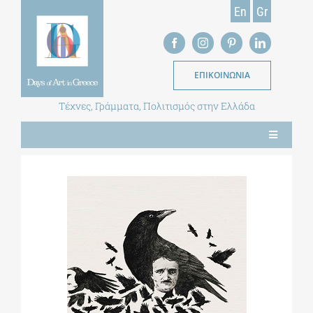
Skip
En
Gr
to
content
ΕΠΙΚΟΙΝΩΝΙΑ
Τέχνες, Γράμματα, Πολιτισμός στην Ελλάδα
Toggle
Navigation
ΝΕΑ
ΕΝΤΥΠΗ ΕΚΔΟΣΗ
ΒΙΒΛΙΟΘΗΚΗ
ΜΕΤΑΠΤΥΧΙΑΚΑ