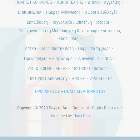
ΠΟΛΙΤΙΣΤΙΚΟΙ ΦΟΡΕΙΣ
ΧΩΡΟΙ ΤΕΧΝΗΣ
ΔΗΜΟΙ
Αγγελίες
ΕΠΙΚΟΙΝΩΝΙΑ
Ημέρες Ανάγνωσης
Χώροι & Συλλογές
Εκπαίδευση
Τεχνολογία / Επιστήμη
Ιστορία
100 χρόνια από τη Μικρασιατική Καταστροφή. Επετειακές
Εκδηλώσεις.
Άστεα
Πέρα από την πόλη
Πέρα από τη χώρα
Προκηρύξεις & Διαγωνισμοί
Διαγωνισμοί
ΝΕΑ
ART & SCIENCE AREAS
1821-2021 Επέτειος
1821-2021 Anniversary
ΑΡΧΙΚΗ
ΑΡΧΙΚΗ – En
ΟΡΟΙ ΧΡΗΣΗΣ
–
ΠΟΛΙΤΙΚΗ ΑΠΟΡΡΗΤΟΥ
Copyright © 2020 Days of Art in Greece.
All Rights Reserved –
Developed by
Think Plus