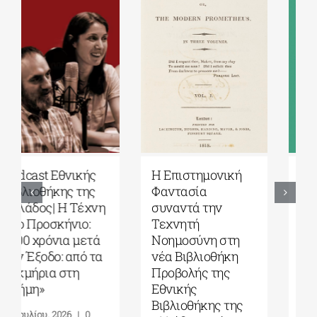
Εκδόσεις Πατάκη|
Υπόγειες
Γιάνης
Διαδρομές: Από το
Βαρουφάκης: Την
Έπος του
ψυχή ψηλά: Πέντε
Γκιλγκαμές στην
γυναίκες που μου
Οδύσσεια| Γράφει
δίδαξαν την
ο Πάνος Λιάκος
αντίσταση στον
31 Ιουλίου, 2026
|
0
φασισμό, στον
Comments
αυταρχισμό και