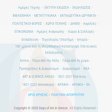
Ημέρες Τέχνης
ΕΝΤΥΠΗ ΕΚΔΟΣΗ
ΕΚΔΗΛΩΣΕΙΣ
ΒΙΒΛΙΟΘΗΚΗ
ΜΕΤΑΠΤΥΧΙΑΚΑ
ΕΚΠΑΙΔΕΥΤΙΚΑ ΙΔΡΥΜΑΤΑ
ΠΟΛΙΤΙΣΤΙΚΟΙ ΦΟΡΕΙΣ
ΧΩΡΟΙ ΤΕΧΝΗΣ
ΔΗΜΟΙ
Αγγελίες
ΕΠΙΚΟΙΝΩΝΙΑ
Ημέρες Ανάγνωσης
Χώροι & Συλλογές
Εκπαίδευση
Τεχνολογία / Επιστήμη
Ιστορία
100 χρόνια από τη Μικρασιατική Καταστροφή. Επετειακές
Εκδηλώσεις.
Άστεα
Πέρα από την πόλη
Πέρα από τη χώρα
Προκηρύξεις & Διαγωνισμοί
Διαγωνισμοί
ΝΕΑ
ART & SCIENCE AREAS
1821-2021 Επέτειος
1821-2021 Anniversary
ΑΡΧΙΚΗ
ΑΡΧΙΚΗ – En
ΟΡΟΙ ΧΡΗΣΗΣ
–
ΠΟΛΙΤΙΚΗ ΑΠΟΡΡΗΤΟΥ
Copyright © 2020 Days of Art in Greece.
All Rights Reserved –
Developed by
Think Plus