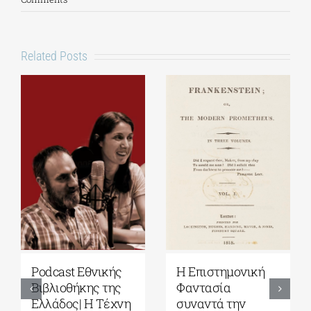
Related Posts
κής
Η Επιστημονική
Εκδόσεις Πατάκη
της
Φαντασία
Γιάνης
έχνη
συναντά την
Βαρουφάκης: Την