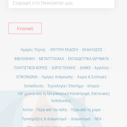
Ημέρες Τέχνης
ΕΝΤΥΠΗ ΕΚΔΟΣΗ
ΕΚΔΗΛΩΣΕΙΣ
ΒΙΒΛΙΟΘΗΚΗ
ΜΕΤΑΠΤΥΧΙΑΚΑ
ΕΚΠΑΙΔΕΥΤΙΚΑ ΙΔΡΥΜΑΤΑ
ΠΟΛΙΤΙΣΤΙΚΟΙ ΦΟΡΕΙΣ
ΧΩΡΟΙ ΤΕΧΝΗΣ
ΔΗΜΟΙ
Αγγελίες
ΕΠΙΚΟΙΝΩΝΙΑ
Ημέρες Ανάγνωσης
Χώροι & Συλλογές
Εκπαίδευση
Τεχνολογία / Επιστήμη
Ιστορία
100 χρόνια από τη Μικρασιατική Καταστροφή. Επετειακές
Εκδηλώσεις.
Άστεα
Πέρα από την πόλη
Πέρα από τη χώρα
Προκηρύξεις & Διαγωνισμοί
Διαγωνισμοί
ΝΕΑ
ART & SCIENCE AREAS
1821-2021 Επέτειος