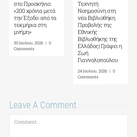
ο:
Τεχνητή
ψυχή ψηλά: Πέντ
μετά
Νοημοσύνη στη
γυναίκες που μου
ό τα
νέα Βιβλιοθήκη
δίδαξαν την
Προβολής της
αντίσταση στον
Εθνικής
φασισμό, στον
Βιβλιοθήκης της
αυταρχισμό και
0
Ελλάδος| Γράφει η
στον σοβινιστή
Ζωή
μέσα μου
Γιαννολοπούλου
5 Αυγούστου, 2026
|
0
Comments
24 Ιουλίου, 2026
|
0
Comments
Leave A Comment
Comment