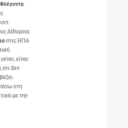
Φλέγοντα
ις
ουντ
ους Δίδυμους
μα
στις ΗΠΑ
τική
γένει, είναι
 ότι δεν
βάζει
 πάνω στη
τικά με την