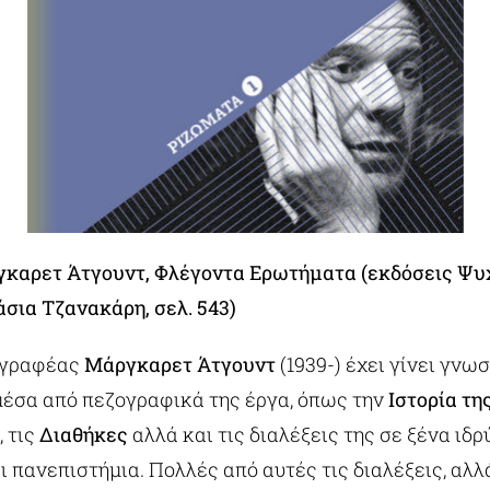
γκαρετ Άτγουντ, Φλέγοντα Ερωτήματα (εκδόσεις Ψυχ
σια Τζανακάρη, σελ. 543)
γγραφέας
Μάργκαρετ Άτγουντ
(1939-) έχει γίνει γνω
έσα από πεζογραφικά της έργα, όπως την
Ιστορία τη
, τις
Διαθήκες
αλλά και τις διαλέξεις της σε ξένα ιδ
ι πανεπιστήμια. Πολλές από αυτές τις διαλέξεις, αλλ