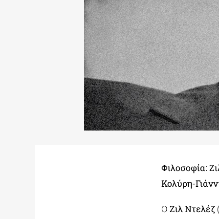
Φιλοσοφία: Ζι
Κολύρη-Γιάννη
Ο
Ζιλ Ντελέζ