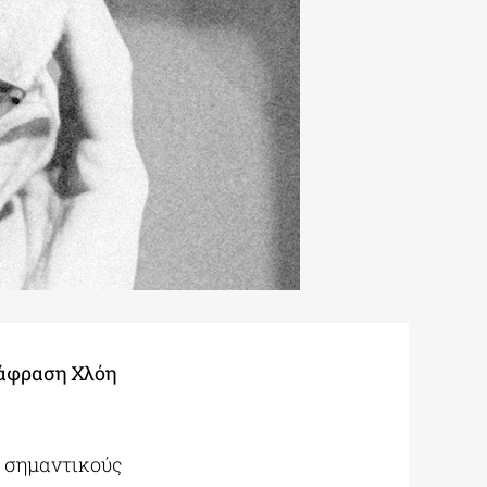
τάφραση Χλόη
ο σημαντικούς