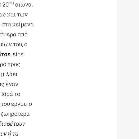
ου
υ 20
αιώνα.
ας και των
 στα κείμενά
 σήμερα από
ίων του, ο
ίτσε
, είτε
ορο προς
, μιλάει
ως έναν
 Παρά το
 του έργου-ο
ε ζωηρότερα
διαθέτουν
υν ή να