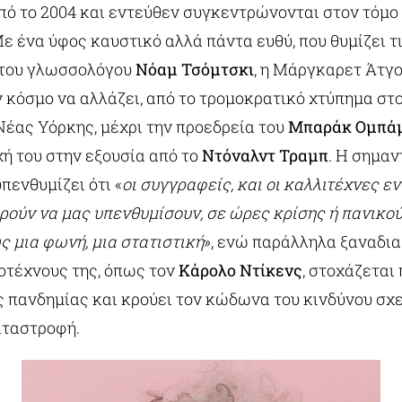
πό το 2004 και εντεύθεν συγκεντρώνονται στον τόμο
Με ένα ύφος καυστικό αλλά πάντα ευθύ, που θυμίζει τ
 του γλωσσολόγου
Νόαμ Τσόμτσκι
, η Μάργκαρετ Άτγ
 κόσμο να αλλάζει, από το τρομοκρατικό χτύπημα στ
Νέας Υόρκης, μέχρι την προεδρεία του
Μπαράκ Ομπά
χή του στην εξουσία από το
Ντόναλντ Τραμπ
. Η σημαν
ενθυμίζει ότι «
οι συγγραφείς, και οι καλλιτέχνες εν 
ρούν να μας υπενθυμίσουν, σε ώρες κρίσης ή πανικού,
 μια φωνή, μια στατιστική
», ενώ παράλληλα ξαναδια
οτέχνους της, όπως τον
Κάρολο Ντίκενς
, στοχάζεται
ς πανδημίας και κρούει τον κώδωνα του κινδύνου σχε
αταστροφή.