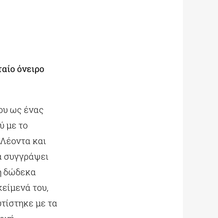
αίο όνειρο
μου ως ένας
ύ με το
 Λέοντα και
α συγγράψει
γή δώδεκα
είμενά του,
υτίστηκε με τα