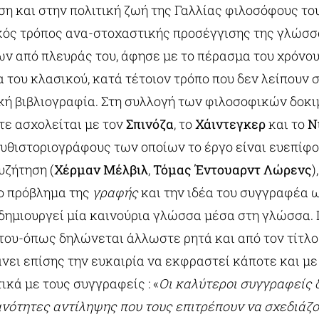
ση και στην πολιτική ζωή της Γαλλίας φιλοσόφους το
κός τρόπος ανα-στοχαστικής προσέγγισης της γλώσσ
ν από πλευράς του, άφησε με το πέρασμα του χρόνου
α του κλασικού, κατά τέτοιον τρόπο που δεν λείπουν
κή βιβλιογραφία. Στη συλλογή των φιλοσοφικών δοκιμ
ίτε ασχολείται με τον
Σπινόζα
, το
Χάιντεγκερ
και το
Ν
μυθιστοριογράφους των οποίων το έργο είναι ευεπίφ
υζήτηση (
Χέρμαν Μέλβιλ
,
Τόμας Έντουαρντ Λώρενς
)
το πρόβλημα της
γραφής
και την ιδέα του συγγραφέα 
 δημιουργεί μία καινούρια γλώσσα μέσα στη γλώσσα.
του-όπως δηλώνεται άλλωστε ρητά και από τον τίτλο
νει επίσης την ευκαιρία να εκφραστεί κάποτε και μ
κά με τους συγγραφείς : «
Οι καλύτεροι συγγραφείς 
ανότητες αντίληψης που τους επιτρέπουν να σχεδιάζο