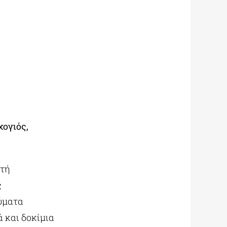
ογιός,
στή
ς
ρύματα
ά και δοκίμια