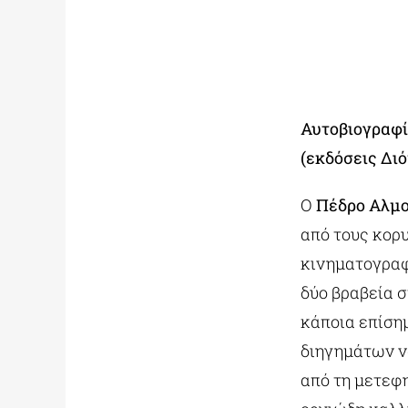
Αυτοβιογραφί
(εκδόσεις Δι
Ο
Πέδρο Αλμ
από τους κορ
κινηματογραφ
δύο βραβεία 
κάποια επίση
διηγημάτων ν
από τη μετεφη