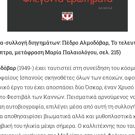
α-συλλογή διηγημάτων: Πέδρο Αλμοδόβαρ, Το τελευτ
όπτρα, μετάφραση Μαρία Παλαιολόγου, σελ. 215)
οδόβαρ
(1949-) έχει ταυτιστεί στη συνείδηση του κόσ
υφαίους Ισπανούς σκηνοθέτες όλων των εποχών, αφο
ικό έργο του έχει αποσπάσει δύο Όσκαρ, έναν Χρυσό
στο Φεστιβάλ των Καννών. Πεισματικά αρνούμενος ν
μη αυτοβιογραφία, επιλέγει μέσα από αυτή τη συλλο
α αποθησαυρίσει βιωματικά αλλά και μυθοπλαστικά κ
βική του ηλικία μέχρι σήμερα. Ο καλλιτέχνης που τα