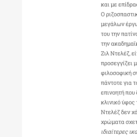
και με επίδρα
Ο ριζοσπαστι
μεγάλων έργω
του την πατίν
την ακαδημαϊ
Ζιλ Ντελέζ, ε
προσεγγίζει 
φιλοσοφική σ
πάντοτε για 
επινοητή που
κλινικό ύφος 
Ντελέζ δεν χά
χρώματα σχετι
ιδιαίτερες ικ