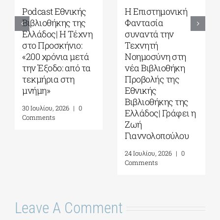
Podcast Εθνικής
Η Επιστημονική
Βιβλιοθήκης της
Φαντασία
Ελλάδος| Η Tέχνη
συναντά την
στο Προσκήνιο:
Τεχνητή
«200 χρόνια μετά
Νοημοσύνη στη
την Έξοδο: από τα
νέα Βιβλιοθήκη
τεκμήρια στη
Προβολής της
μνήμη»
Εθνικής
Βιβλιοθήκης της
30 Ιουλίου, 2026
|
0
Ελλάδος| Γράφει η
Comments
Ζωή
Γιαννολοπούλου
24 Ιουλίου, 2026
|
0
Comments
Leave A Comment