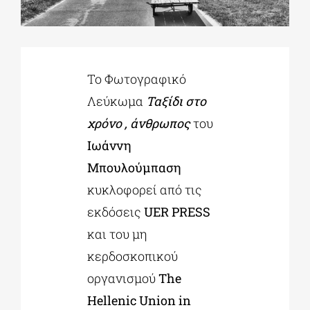
ΔΙΔΑΚΤΟΡΙΚΑ
Το Φωτογραφικό
ΕΚΠΑΙΔΕΥΤΙΚΑ ΙΔΡΥΜΑΤΑ
Λεύκωμα
Ταξίδι στο
χρόνο , άνθρωπος
του
ΠΟΛΙΤΙΣΤΙΚΟΙ ΦΟΡΕΙΣ
Ιωάννη
Μπουλούμπαση
ΧΩΡΟΙ ΤΕΧΝΗΣ
κυκλοφορεί από τις
εκδόσεις
UER PRESS
ΔΗΜΟΙ
και του μη
κερδοσκοπικού
ΕΚΔΗΛΩΣΕΙΣ
οργανισμού
The
Hellenic Union in