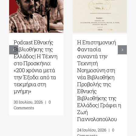
Podcast Εθνικής
Η Επιστημονική
Βιβλιοθήκης της
Φαντασία
Ελλάδος| Η Tέχνη
συναντά την
στο Προσκήνιο:
Τεχνητή
«200 χρόνια μετά
Νοημοσύνη στη
την Έξοδο: από τα
νέα Βιβλιοθήκη
τεκμήρια στη
Προβολής της
μνήμη»
Εθνικής
Βιβλιοθήκης της
30 Ιουλίου, 2026
|
0
Ελλάδος| Γράφει η
Comments
Ζωή
Γιαννολοπούλου
24 Ιουλίου, 2026
|
0
Comments