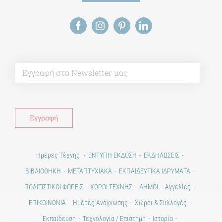
Alt
Ημέρες Τέχνης
ΕΝΤΥΠΗ ΕΚΔΟΣΗ
ΕΚΔΗΛΩΣΕΙΣ
ΒΙΒΛΙΟΘΗΚΗ
ΜΕΤΑΠΤΥΧΙΑΚΑ
ΕΚΠΑΙΔΕΥΤΙΚΑ ΙΔΡΥΜΑΤΑ
ΠΟΛΙΤΙΣΤΙΚΟΙ ΦΟΡΕΙΣ
ΧΩΡΟΙ ΤΕΧΝΗΣ
ΔΗΜΟΙ
Αγγελίες
ΕΠΙΚΟΙΝΩΝΙΑ
Ημέρες Ανάγνωσης
Χώροι & Συλλογές
Εκπαίδευση
Τεχνολογία / Επιστήμη
Ιστορία
100 χρόνια από τη Μικρασιατική Καταστροφή. Επετειακές