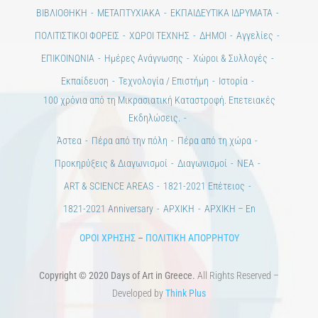
ΒΙΒΛΙΟΘΗΚΗ
ΜΕΤΑΠΤΥΧΙΑΚΑ
ΕΚΠΑΙΔΕΥΤΙΚΑ ΙΔΡΥΜΑΤΑ
ΠΟΛΙΤΙΣΤΙΚΟΙ ΦΟΡΕΙΣ
ΧΩΡΟΙ ΤΕΧΝΗΣ
ΔΗΜΟΙ
Αγγελίες
ΕΠΙΚΟΙΝΩΝΙΑ
Ημέρες Ανάγνωσης
Χώροι & Συλλογές
Εκπαίδευση
Τεχνολογία / Επιστήμη
Ιστορία
100 χρόνια από τη Μικρασιατική Καταστροφή. Επετειακές
Εκδηλώσεις.
Άστεα
Πέρα από την πόλη
Πέρα από τη χώρα
Προκηρύξεις & Διαγωνισμοί
Διαγωνισμοί
ΝΕΑ
ART & SCIENCE AREAS
1821-2021 Επέτειος
1821-2021 Anniversary
ΑΡΧΙΚΗ
ΑΡΧΙΚΗ – En
ΟΡΟΙ ΧΡΗΣΗΣ
–
ΠΟΛΙΤΙΚΗ ΑΠΟΡΡΗΤΟΥ
Copyright © 2020 Days of Art in Greece.
All Rights Reserved –
Developed by
Think Plus