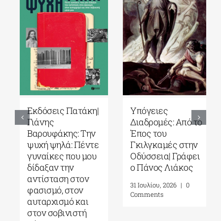
Εκδόσεις Πατάκη|
Υπόγειες
Γιάνης
Διαδρομές: Από το
Βαρουφάκης: Την
Έπος του
ψυχή ψηλά: Πέντε
Γκιλγκαμές στην
γυναίκες που μου
Οδύσσεια| Γράφει
δίδαξαν την
ο Πάνος Λιάκος
αντίσταση στον
31 Ιουλίου, 2026
|
0
φασισμό, στον
Comments
αυταρχισμό και
στον σοβινιστή