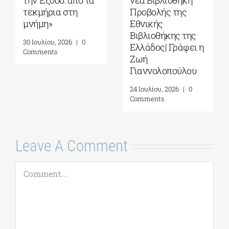
 στη
Προβολής της
αντίσταση στ
Εθνικής
φασισμό, στο
Βιβλιοθήκης της
αυταρχισμό κ
026
|
0
Ελλάδος| Γράφει η
στον σοβινισ
Ζωή
μέσα μου
Γιαννολοπούλου
5 Αυγούστου, 202
Comments
24 Ιουλίου, 2026
|
0
Comments
Leave A Comment
Comment