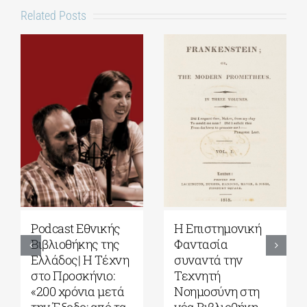
Related Posts
θνικής
Η Επιστημονική
Εκδόσεις Πα
ης της
Φαντασία
Γιάνης
 Η Tέχνη
συναντά την
Βαρουφάκης:
κήνιο:
Τεχνητή
ψυχή ψηλά: 
ια μετά
Νοημοσύνη στη
γυναίκες που
: από τα
νέα Βιβλιοθήκη
δίδαξαν την