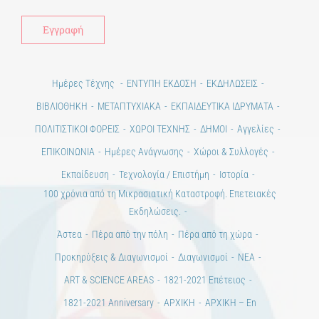
Ημέρες Τέχνης
ΕΝΤΥΠΗ ΕΚΔΟΣΗ
ΕΚΔΗΛΩΣΕΙΣ
ΒΙΒΛΙΟΘΗΚΗ
ΜΕΤΑΠΤΥΧΙΑΚΑ
ΕΚΠΑΙΔΕΥΤΙΚΑ ΙΔΡΥΜΑΤΑ
ΠΟΛΙΤΙΣΤΙΚΟΙ ΦΟΡΕΙΣ
ΧΩΡΟΙ ΤΕΧΝΗΣ
ΔΗΜΟΙ
Αγγελίες
ΕΠΙΚΟΙΝΩΝΙΑ
Ημέρες Ανάγνωσης
Χώροι & Συλλογές
Εκπαίδευση
Τεχνολογία / Επιστήμη
Ιστορία
100 χρόνια από τη Μικρασιατική Καταστροφή. Επετειακές
Εκδηλώσεις.
Άστεα
Πέρα από την πόλη
Πέρα από τη χώρα
Προκηρύξεις & Διαγωνισμοί
Διαγωνισμοί
ΝΕΑ
ART & SCIENCE AREAS
1821-2021 Επέτειος
1821-2021 Anniversary
ΑΡΧΙΚΗ
ΑΡΧΙΚΗ – En