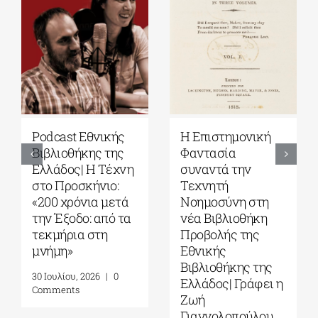
Εκδόσεις Πατάκη|
Υπόγειες
Γιάνης
Διαδρομές: Από το
Βαρουφάκης: Την
Έπος του
ψυχή ψηλά: Πέντε
Γκιλγκαμές στην
γυναίκες που μου
Οδύσσεια| Γράφει
δίδαξαν την
ο Πάνος Λιάκος
αντίσταση στον
31 Ιουλίου, 2026
|
0
φασισμό, στον
Comments
αυταρχισμό και
στον σοβινιστή
μέσα μου