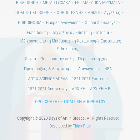
ΠΟΛΙΤΙΣΤΙΚΟΙ ΦΟΡΕΙΣ
ΧΩΡΟΙ ΤΕΧΝΗΣ
ΔΗΜΟΙ
Αγγελίες
ΕΠΙΚΟΙΝΩΝΙΑ
Ημέρες Ανάγνωσης
Χώροι & Συλλογές
Εκπαίδευση
Τεχνολογία / Επιστήμη
Ιστορία
100 χρόνια από τη Μικρασιατική Καταστροφή. Επετειακές
Εκδηλώσεις.
Άστεα
Πέρα από την πόλη
Πέρα από τη χώρα
Προκηρύξεις & Διαγωνισμοί
Διαγωνισμοί
ΝΕΑ
ART & SCIENCE AREAS
1821-2021 Επέτειος
1821-2021 Anniversary
ΑΡΧΙΚΗ
ΑΡΧΙΚΗ – En
ΟΡΟΙ ΧΡΗΣΗΣ
–
ΠΟΛΙΤΙΚΗ ΑΠΟΡΡΗΤΟΥ
Copyright © 2020 Days of Art in Greece.
All Rights Reserved –
Developed by
Think Plus