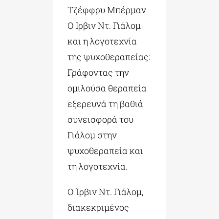
Τζέφφρυ Μπέρμαν
Ο Ιρβιν Ντ. Γιάλομ
και η λογοτεχνία
της ψυχοθεραπείας:
Γράφοντας την
ομιλούσα θεραπεία
εξερευνά τη βαθιά
συνεισφορά του
Γιάλομ στην
ψυχοθεραπεία και
τη λογοτεχνία.
Ο Ίρβιν Ντ. Γιάλομ,
διακεκριμένος