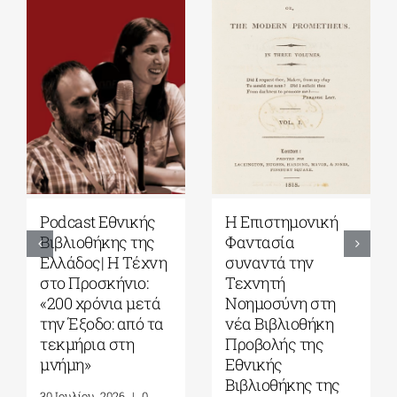
Εκδόσεις Πατάκη|
Υπόγειες
Γιάνης
Διαδρομές: Από το
Βαρουφάκης: Την
Έπος του
ψυχή ψηλά: Πέντε
Γκιλγκαμές στην
γυναίκες που μου
Οδύσσεια| Γράφει
δίδαξαν την
ο Πάνος Λιάκος
αντίσταση στον
31 Ιουλίου, 2026
|
0
φασισμό, στον
Comments
αυταρχισμό και