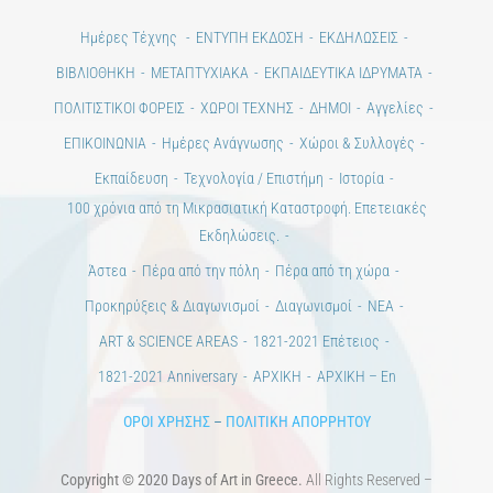
Ημέρες Τέχνης
ΕΝΤΥΠΗ ΕΚΔΟΣΗ
ΕΚΔΗΛΩΣΕΙΣ
ΒΙΒΛΙΟΘΗΚΗ
ΜΕΤΑΠΤΥΧΙΑΚΑ
ΕΚΠΑΙΔΕΥΤΙΚΑ ΙΔΡΥΜΑΤΑ
ΠΟΛΙΤΙΣΤΙΚΟΙ ΦΟΡΕΙΣ
ΧΩΡΟΙ ΤΕΧΝΗΣ
ΔΗΜΟΙ
Αγγελίες
ΕΠΙΚΟΙΝΩΝΙΑ
Ημέρες Ανάγνωσης
Χώροι & Συλλογές
Εκπαίδευση
Τεχνολογία / Επιστήμη
Ιστορία
100 χρόνια από τη Μικρασιατική Καταστροφή. Επετειακές
Εκδηλώσεις.
Άστεα
Πέρα από την πόλη
Πέρα από τη χώρα
Προκηρύξεις & Διαγωνισμοί
Διαγωνισμοί
ΝΕΑ
ART & SCIENCE AREAS
1821-2021 Επέτειος
1821-2021 Anniversary
ΑΡΧΙΚΗ
ΑΡΧΙΚΗ – En
ΟΡΟΙ ΧΡΗΣΗΣ
–
ΠΟΛΙΤΙΚΗ ΑΠΟΡΡΗΤΟΥ
Copyright © 2020 Days of Art in Greece.
All Rights Reserved –
Developed by
Think Plus