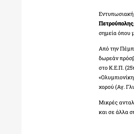
Εντυπωσιακή 
Πετρούπολης
σημεία όπου μ
Από την Πέμπτ
δωρεάν πρόσβ
στο Κ.Ε.Π. (2
«Ολυμπιονίκη
χορού (Αγ. Γλ
Μικρές ανταλ
και σε άλλα 