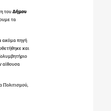
ση του
Δήμου
ουμε τα
ία ακόμα πηγή
οθετήθηκε και
 Κολυμβητήριο
ν αίθουσα
α Πολιτισμού,