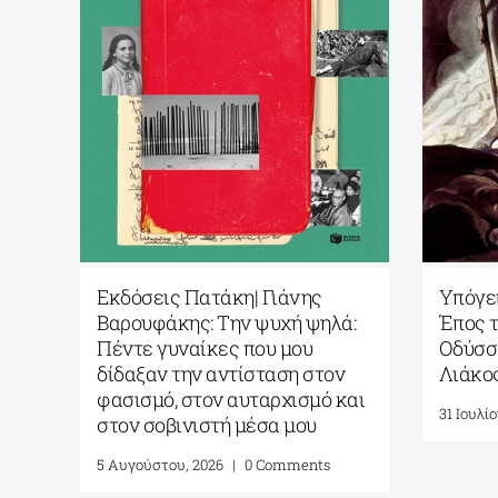
Υπόγειες Διαδρομές: Από το
Podcast Εθνι
Έπος του Γκιλγκαμές στην
της Ελλάδος|
Οδύσσεια| Γράφει ο Πάνος
Προσκήνιο: «
Λιάκος
την Έξοδο: απ
στη μνήμη»
31 Ιουλίου, 2026
|
0 Comments
30 Ιουλίου, 2026
|