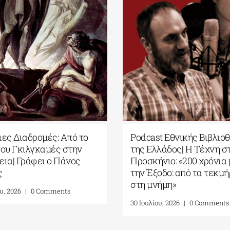
κής Βιβλιοθήκης
Η Επιστημονική Φαντασία
 Η Tέχνη στο
συναντά την Τεχνητή
200 χρόνια μετά
Νοημοσύνη στη νέα
ό τα τεκμήρια
Βιβλιοθήκη Προβολής της
Εθνικής Βιβλιοθήκης της
Ελλάδος| Γράφει η Ζωή
0 Comments
Γιαννολοπούλου
24 Ιουλίου, 2026
|
0 Comments