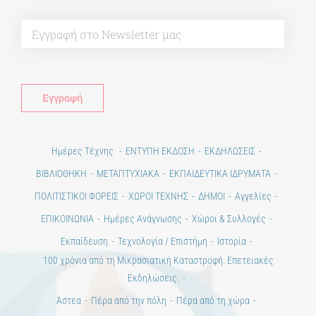
Alt
Ημέρες Τέχνης
ΕΝΤΥΠΗ ΕΚΔΟΣΗ
ΕΚΔΗΛΩΣΕΙΣ
ΒΙΒΛΙΟΘΗΚΗ
ΜΕΤΑΠΤΥΧΙΑΚΑ
ΕΚΠΑΙΔΕΥΤΙΚΑ ΙΔΡΥΜΑΤΑ
ΠΟΛΙΤΙΣΤΙΚΟΙ ΦΟΡΕΙΣ
ΧΩΡΟΙ ΤΕΧΝΗΣ
ΔΗΜΟΙ
Αγγελίες
ΕΠΙΚΟΙΝΩΝΙΑ
Ημέρες Ανάγνωσης
Χώροι & Συλλογές
Εκπαίδευση
Τεχνολογία / Επιστήμη
Ιστορία
100 χρόνια από τη Μικρασιατική Καταστροφή. Επετειακές
Εκδηλώσεις.
Άστεα
Πέρα από την πόλη
Πέρα από τη χώρα