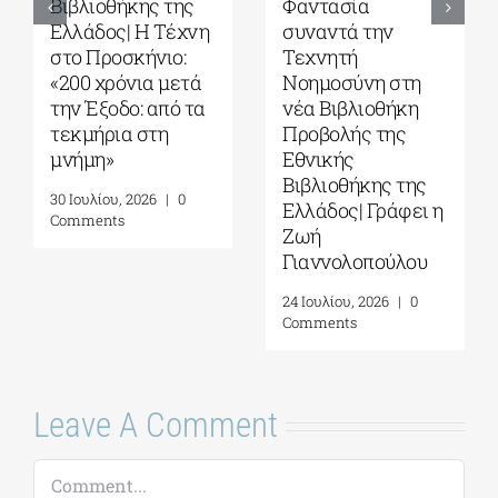
Βιβλιοθήκης της
Φαντασία
Ελλάδος| Η Tέχνη
συναντά την
στο Προσκήνιο:
Τεχνητή
«200 χρόνια μετά
Νοημοσύνη στη
την Έξοδο: από τα
νέα Βιβλιοθήκη
τεκμήρια στη
Προβολής της
μνήμη»
Εθνικής
Βιβλιοθήκης της
30 Ιουλίου, 2026
|
0
Ελλάδος| Γράφει η
Comments
Ζωή
Γιαννολοπούλου
24 Ιουλίου, 2026
|
0
Comments
Leave A Comment
Comment