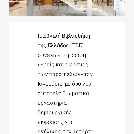
ΔΙΔΑΚΤΟΡΙΚΑ
Η
Εθνική Βιβλιοθήκη
ΕΚΠΑΙΔΕΥΤΙΚΑ ΙΔΡΥΜΑΤΑ
της Ελλάδος
(ΕΒΕ)
συνεχίζει τη δράση
ΠΟΛΙΤΙΣΤΙΚΟΙ ΦΟΡΕΙΣ
«Εμείς και ο κόσμος
των παραμυθιών» τον
ΧΩΡΟΙ ΤΕΧΝΗΣ
Ιανουάριο, με δύο νέα
αυτοτελή βιωματικά
ΔΗΜΟΙ
εργαστήρια
δημιουργικής
ΕΚΔΗΛΩΣΕΙΣ
έκφρασης για
ενήλικες, την Τετάρτη