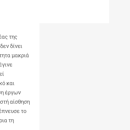
έας της
δεν δίνει
ότητα μακριά
έγινε
εί
κό και
ση έργων
υστή αίσθηση
νέπνευσε το
ρια τη