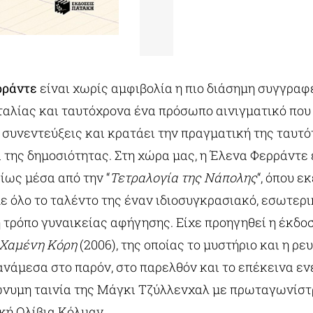
ρράντε
είναι χωρίς αμφιβολία η πιο διάσημη συγγραφ
ταλίας και ταυτόχρονα ένα πρόσωπο αινιγματικό που 
 συνεντεύξεις και κρατάει την πραγματική της ταυτ
 της δημοσιότητας. Στη χώρα μας, η Έλενα Φερράντε 
ίως μέσα από την “
Τετραλογία της Νάπολης
“, όπου εκ
ε όλο το ταλέντο της έναν ιδιοσυγκρασιακό, εσωτερι
τρόπο γυναικείας αφήγησης. Είχε προηγηθεί η έκδο
Χαμένη Κόρη
(2006), της οποίας το μυστήριο και η ρε
 ανάμεσα στο παρόν, στο παρελθόν και το επέκεινα ε
ώνυμη ταινία της Μάγκι Τζύλλενχαλ με πρωταγωνίστ
κή Ολίβια Κόλμαν.