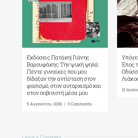
τασία
Εκδόσεις Πατάκη| Γιάνης
ή
Βαρουφάκης: Την ψυχή ψηλά:
Πέντε γυναίκες που μου
ς της
δίδαξαν την αντίσταση στον
 της
φασισμό, στον αυταρχισμό και
Ζωή
στον σοβινιστή μέσα μου
5 Αυγούστου, 2026
|
0 Comments
ents
Leave A Comment