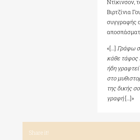
Ντίκινσον, 
Βιρτζίνια Γο
συγγραφής α
αποσπάσματα
«[…]
Γράφω σ
κάθε τάφος 
ήδη γραφτεί 
στο μυθιστο
της δικής σ
γραφή
[…]»
Share it!