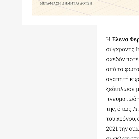
Η
Έλενα Φε
σύγχρονης Ι
σχεδόν ποτέ
από τα φώτα
αγαπητή κυρ
ξεδίπλωσε μ
πνευματώδη 
της, όπως
Η 
του χρόνου,
2021 την ομ
συγκλονιστι