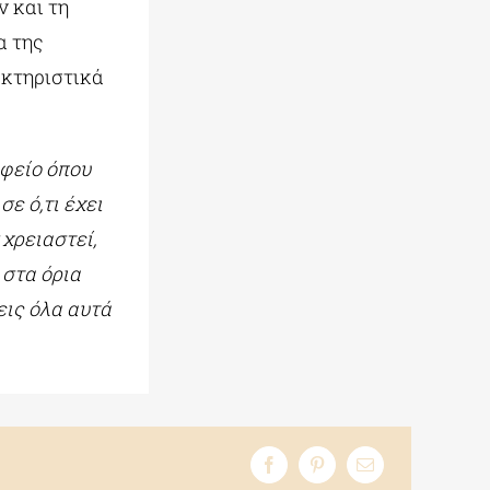
ν και τη
α της
ακτηριστικά
φείο όπου
ε ό,τι έχει
 χρειαστεί,
 στα όρια
εις όλα αυτά