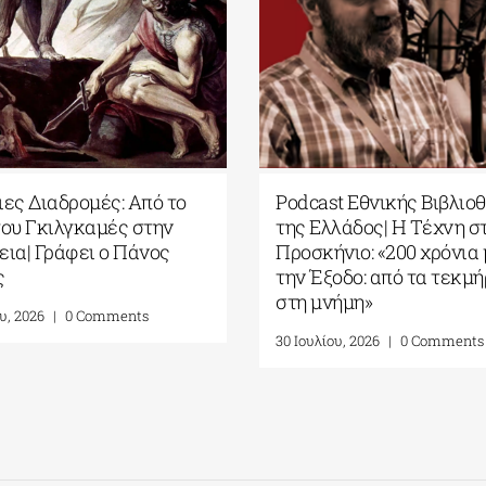
Υπόγειες Διαδρομές: Από το
Podcast Εθνικής 
Έπος του Γκιλγκαμές στην
της Ελλάδος| Η T
Οδύσσεια| Γράφει ο Πάνος
Προσκήνιο: «200 
Λιάκος
την Έξοδο: από τ
στη μνήμη»
31 Ιουλίου, 2026
|
0 Comments
30 Ιουλίου, 2026
|
0 