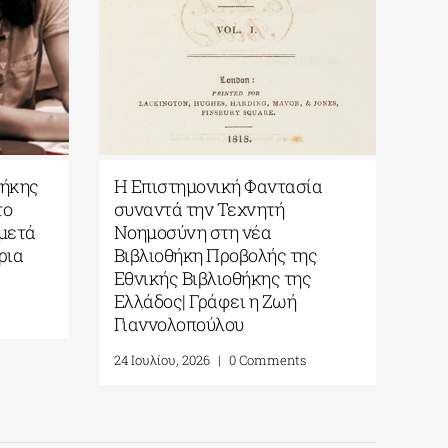
Βιβλιοθήκης
Η Επιστημονική Φαντασία
έχνη στο
συναντά την Τεχνητή
χρόνια μετά
Νοημοσύνη στη νέα
α τεκμήρια
Βιβλιοθήκη Προβολής της
Εθνικής Βιβλιοθήκης της
Ελλάδος| Γράφει η Ζωή
Comments
Γιαννολοπούλου
24 Ιουλίου, 2026
|
0 Comments