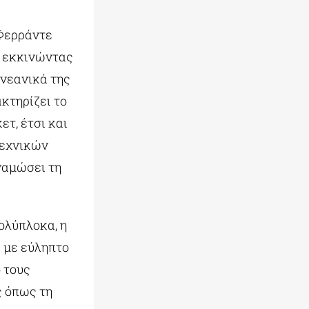
 Φερράντε
, εκκινώντας
 νεανικά της
κτηρίζει το
τ, έτσι και
τεχνικών
ναμώσει τη
ολύπλοκα, η
 με εύληπτο
 τους
ς όπως τη