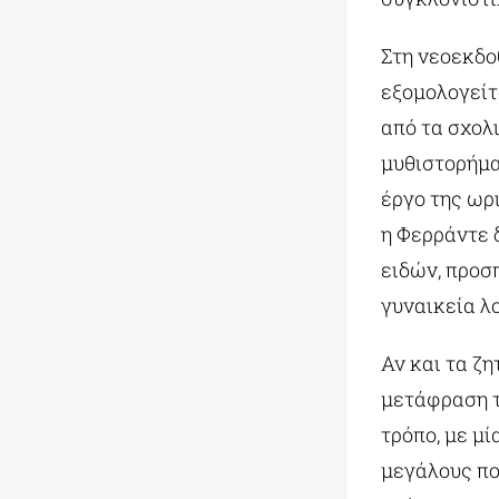
Στη νεοεκδο
εξομολογείτ
από τα σχολ
μυθιστορήμα
έργο της ωρ
η Φερράντε 
ειδών, προσ
γυναικεία λ
Αν και τα ζ
μετάφραση τ
τρόπο, με μ
μεγάλους πο