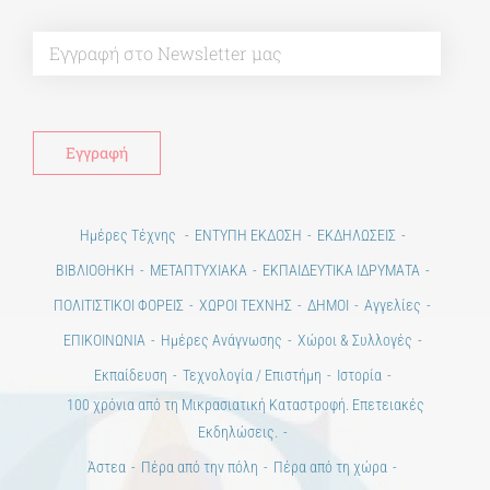
Alt
Ημέρες Τέχνης
ΕΝΤΥΠΗ ΕΚΔΟΣΗ
ΕΚΔΗΛΩΣΕΙΣ
ΒΙΒΛΙΟΘΗΚΗ
ΜΕΤΑΠΤΥΧΙΑΚΑ
ΕΚΠΑΙΔΕΥΤΙΚΑ ΙΔΡΥΜΑΤΑ
ΠΟΛΙΤΙΣΤΙΚΟΙ ΦΟΡΕΙΣ
ΧΩΡΟΙ ΤΕΧΝΗΣ
ΔΗΜΟΙ
Αγγελίες
ΕΠΙΚΟΙΝΩΝΙΑ
Ημέρες Ανάγνωσης
Χώροι & Συλλογές
Εκπαίδευση
Τεχνολογία / Επιστήμη
Ιστορία
100 χρόνια από τη Μικρασιατική Καταστροφή. Επετειακές
Εκδηλώσεις.
Άστεα
Πέρα από την πόλη
Πέρα από τη χώρα