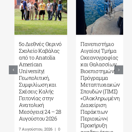
5ο Διεθνές Θερινό
Πανεπιστήμιο
Σχολείο Καβάλας
Αιγαίου| Τμήμα
από το Αnatolia
Ωκεανογραφίας
American
και Θαλασσίων
University|
Βιοεπιστημών|
Γεωπολιτική,
Πρόγραμμα
Συμφιλίωση και
Μεταπτυχιακών
Σχέσεις Καλής
Σπουδών (ΠΜΣ)
Γειτονίας στην
«Ολοκληρωμένη
Ανατολική
Διαχείριση
Μεσόγειο| 24 – 28
Παράκτιων
Αυγούστου 2026
Περιοχών»|
Προκήρυξη
7 Αυγούστου, 2026
|
0