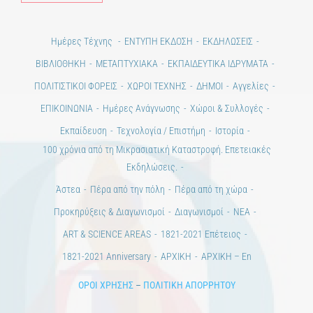
Ημέρες Τέχνης
ΕΝΤΥΠΗ ΕΚΔΟΣΗ
ΕΚΔΗΛΩΣΕΙΣ
ΒΙΒΛΙΟΘΗΚΗ
ΜΕΤΑΠΤΥΧΙΑΚΑ
ΕΚΠΑΙΔΕΥΤΙΚΑ ΙΔΡΥΜΑΤΑ
ΠΟΛΙΤΙΣΤΙΚΟΙ ΦΟΡΕΙΣ
ΧΩΡΟΙ ΤΕΧΝΗΣ
ΔΗΜΟΙ
Αγγελίες
ΕΠΙΚΟΙΝΩΝΙΑ
Ημέρες Ανάγνωσης
Χώροι & Συλλογές
Εκπαίδευση
Τεχνολογία / Επιστήμη
Ιστορία
100 χρόνια από τη Μικρασιατική Καταστροφή. Επετειακές
Εκδηλώσεις.
Άστεα
Πέρα από την πόλη
Πέρα από τη χώρα
Προκηρύξεις & Διαγωνισμοί
Διαγωνισμοί
ΝΕΑ
ART & SCIENCE AREAS
1821-2021 Επέτειος
1821-2021 Anniversary
ΑΡΧΙΚΗ
ΑΡΧΙΚΗ – En
ΟΡΟΙ ΧΡΗΣΗΣ
–
ΠΟΛΙΤΙΚΗ ΑΠΟΡΡΗΤΟΥ