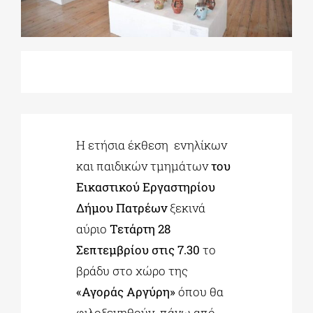
ΔΙΔΑΚΤΟΡΙΚΑ
ΕΚΠΑΙΔΕΥΤΙΚΑ ΙΔΡΥΜΑΤΑ
ΠΟΛΙΤΙΣΤΙΚΟΙ ΦΟΡΕΙΣ
Η ετήσια έκθεση ενηλίκων
και παιδικών τμημάτων
του
ΧΩΡΟΙ ΤΕΧΝΗΣ
Εικαστικού Εργαστηρίου
Δήμου Πατρέων
ξεκινά
αύριο
Τετάρτη 28
ΔΗΜΟΙ
Σεπτεμβρίου στις 7.30
το
βράδυ στο χώρο της
ΕΚΔΗΛΩΣΕΙΣ
«Αγοράς Αργύρη»
όπου θα
φιλοξενηθούν πάνω από