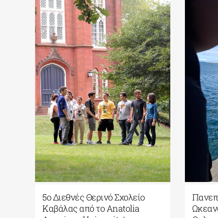
 σε
5ο Διεθνές Θερινό Σχολείο
Πανεπι
Καβάλας από το Αnatolia
Ωκεαν