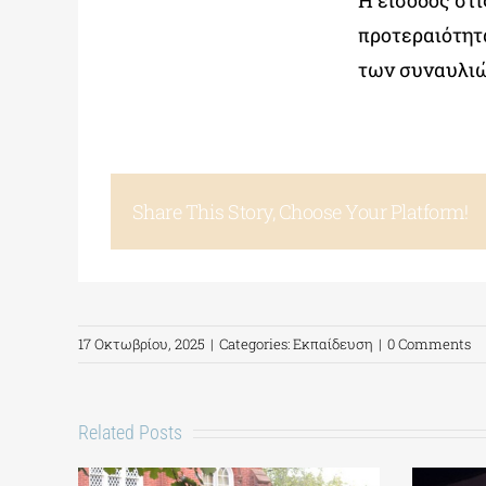
Η είσοδος στι
προτεραιότητα
των συναυλιώ
Share This Story, Choose Your Platform!
17 Οκτωβρίου, 2025
|
Categories:
Εκπαίδευση
|
0 Comments
Related Posts