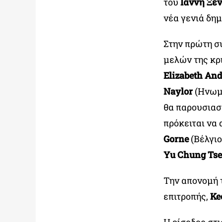
του
Ιάννη Ξε
νέα γενιά δη
Στην πρώτη συ
μελών της κρ
Elizabeth An
Naylor
(Ηνωμέ
θα παρουσιασ
πρόκειται να
Gorne
(Βέλγιο
Yu Chung Ts
Την απονομή 
επιτροπής,
Ke