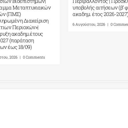
σίων Βιοεπιστημών|
Περιβάλλοντος”| Πρόσκ
αμμα Μεταπτυχιακών
υποβολής αιτήσεων (β’ φ
ών (ΠΜΣ)
ακαδημ. έτος 2026-2027
ληρωμένη Διαχείριση
6 Αυγούστου, 2026
|
0 Comme
τιων Περιοχών»|
ρυξη ακαδημ.έτους
2027 (παράταση
ων έως 18/09)
στου, 2026
|
0 Comments