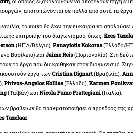
νάκη
, οι οποίες εξακολουθούν να αποτελούν πηγή έμπ
μιουργών, αποτυπώνονται σε πολλά από αυτά τα έργα
ναυλία, το κοινό θα έχει την ευκαιρία να απολαύσει
ιτικής επιτροπής του διαγωνισμού, όπως:
Kees Tazel
derson
(ΗΠΑ/Βέλγιο),
Panayiotis Kokoras
(Ελλάδα/ΗΠ
νο Βασίλειο) και
Jaime Reis
(Πορτογαλία). Στη δεύτ
τούν τα έργα που διακρίθηκαν στον διαγωνισμό. Συγ
 ακουστούν έργα των
Cristina Dignart
(Βραζιλία),
Ann
),
Phivos-Angelos Kollias
(Ελλάδα),
Karmen Ponikva
eng
(Ταϊβάν) και
Nicola Fumo Frattegiani
(Ιταλία).
των βραβείων θα πραγματοποιήσει ο πρόεδρος της κρ
es Tazelaar
.