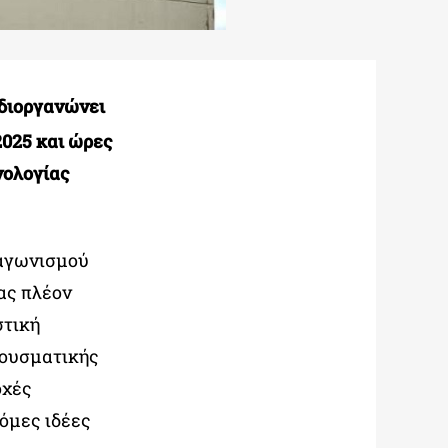
διοργανώνει
025 και ώρες
νολογίας
αγωνισμού
ας πλέον
στική
κουσματικής
οχές
όμες ιδέες