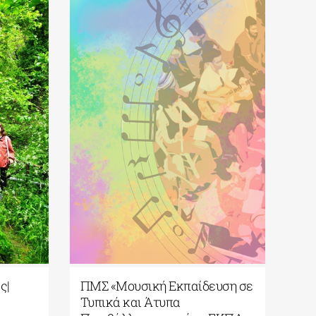
ς|
ΠΜΣ «Μουσική Εκπαίδευση σε
5ο 
Τυπικά και Άτυπα
Καβ