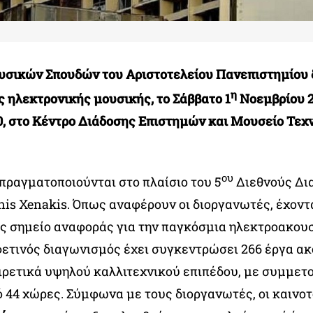
σικών Σπουδών του Αριστοτελείου Πανεπιστημίου 
η
ς ηλεκτρονικής μουσικής, το Σάββατο 1
Νοεμβρίου 2
.00, στο Κέντρο Διάδοσης Επιστημών και Μουσείο Τεχ
ου
πραγματοποιούνται στο πλαίσιο του 5
Διεθνούς Δι
nis Xenakis. Όπως αναφέρουν οι διοργανωτές, έχοντ
ς σημείο αναφοράς για την παγκόσμια ηλεκτροακου
 φετινός διαγωνισμός έχει συγκεντρώσει 266 έργα α
ιρετικά υψηλού καλλιτεχνικού επιπέδου, με συμμετ
 44 χώρες. Σύμφωνα με τους διοργανωτές, οι καινοτ