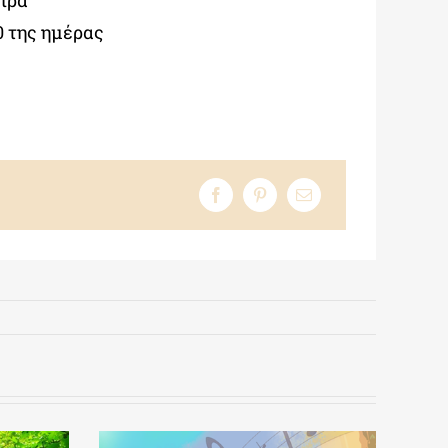
ειρά
0 της ημέρας