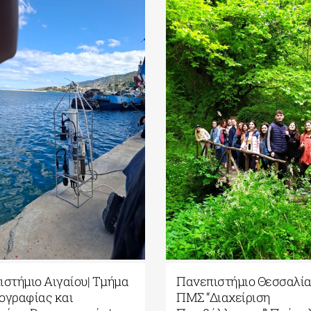
στήμιο Αιγαίου| Τμήμα
Πανεπιστήμιο Θεσσαλία
ογραφίας και
ΠΜΣ “Διαχείριση