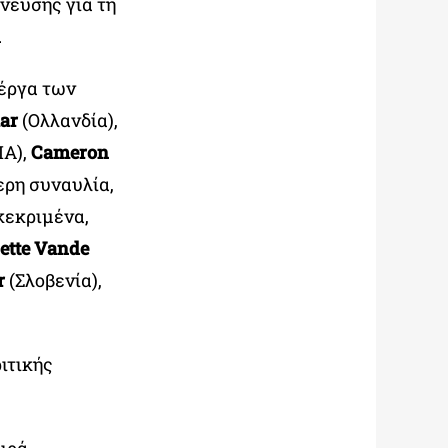
νευσης για τη
.
 έργα των
aar
(Ολλανδία),
Α),
Cameron
ερη συναυλία,
κεκριμένα,
ette Vande
r
(Σλοβενία),
ιτικής