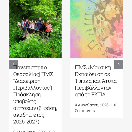
Πανεπιστήμιο
ΠΜΣ «Μουσική
Θεσσαλίας| ΠΜΣ
Εκπαίδευση σε
“Διαχείριση
Τυπικά και Άτυπα
Περιβάλλοντος”|
Περιβάλλοντα»
Πρόσκληση
από το ΕΚΠΑ
υποβολής
4 Αυγούστου, 2026
|
0
αιτήσεων (β’ φάση,
Comments
ακαδημ. έτος
2026-2027)
6 Αυγούστου, 2026
|
0