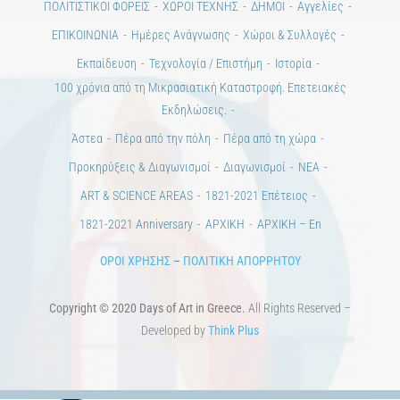
ΠΟΛΙΤΙΣΤΙΚΟΙ ΦΟΡΕΙΣ
ΧΩΡΟΙ ΤΕΧΝΗΣ
ΔΗΜΟΙ
Αγγελίες
ΕΠΙΚΟΙΝΩΝΙΑ
Ημέρες Ανάγνωσης
Χώροι & Συλλογές
Εκπαίδευση
Τεχνολογία / Επιστήμη
Ιστορία
100 χρόνια από τη Μικρασιατική Καταστροφή. Επετειακές
Εκδηλώσεις.
Άστεα
Πέρα από την πόλη
Πέρα από τη χώρα
Προκηρύξεις & Διαγωνισμοί
Διαγωνισμοί
ΝΕΑ
ART & SCIENCE AREAS
1821-2021 Επέτειος
1821-2021 Anniversary
ΑΡΧΙΚΗ
ΑΡΧΙΚΗ – En
ΟΡΟΙ ΧΡΗΣΗΣ
–
ΠΟΛΙΤΙΚΗ ΑΠΟΡΡΗΤΟΥ
Copyright © 2020 Days of Art in Greece.
All Rights Reserved –
Developed by
Think Plus