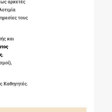
πως αρκετές
ιλοτιμία
ηρεσίες τους
χής και
ατος
ς
,
σμοί),
υς Καθηγητές.