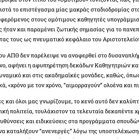
ιστά το επιστέγασμα μίας μακράς σταδιοδρομίας στ
φερόμενος στους ομότιμους καθηγητές υπογράμμισε
ς ήταν και παραμένει ζωτικής σημασίας για το πανε
τας τους ως πνευματικό κεφάλαιο του Αριστοτελείο
ου ΑΠΘ δεν παρέλειψε να αναφερθεί στο δυσαναπλή
όνο, αφήνει η αφυπηρέτηση δεκάδων Καθηγητριών κ
υναμικό και στις ακαδημαϊκές μονάδες, καθώς, όπως
ά, «χρόνο με τον χρόνο, “αιμορραγούν” ολοένα και πι
ες και όλοι μας γνωρίζουμε, το κενό αυτό δεν καλύπ
ική πολιτεία, τουλάχιστον τα τελευταία δεκαπέντε χ
υθύνσεις και ειδικεύσεις στα προγράμματα σπουδώ
να καταλήξουν “ανενεργές” λόγω της υποστελέχωση