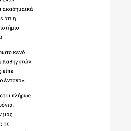
α ακαδημαϊκά
 ότι η
πιστήμιο
υ.
ρωτο κενό
αι Καθηγητών
 είπε
ο έντονα».
τεται πλήρως
ρόνια.
ν μας
ς σε