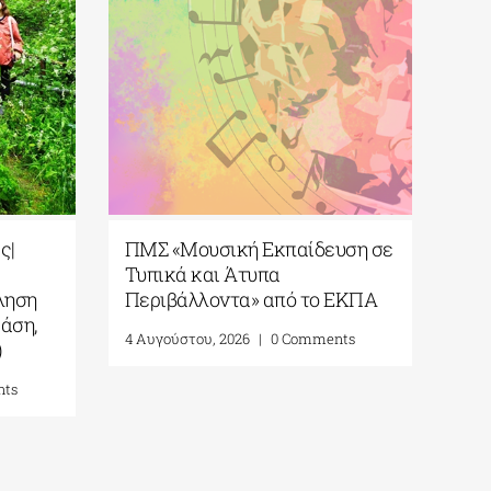
ινό Σχολείο
Πανεπιστήμιο Αιγαίου| Τμήμα
 Αnatolia
Ωκεανογραφίας και
rsity|
Θαλασσίων Βιοεπιστημών|
υμφιλίωση και
Πρόγραμμα Μεταπτυχιακών
Γειτονίας στην
Σπουδών (ΠΜΣ)
γειο| 24 – 28
«Ολοκληρωμένη Διαχείριση
6
Παράκτιων Περιοχών»|
Προκήρυξη ακαδημ.έτους
0 Comments
2026-2027 (παράταση
αιτήσεων έως 18/09)