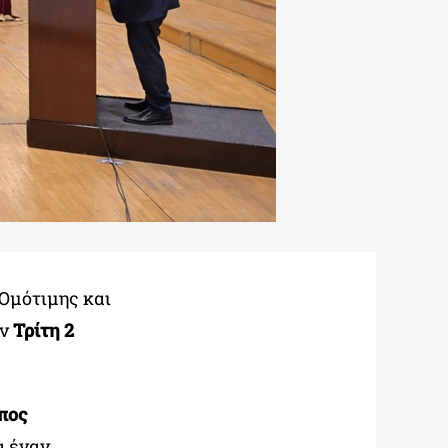
 Ομότιμης και
ην
Τρίτη 2
πος
α έναν