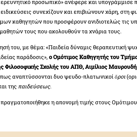
ι ερευνητικό προσωπικό» ανέφερε και υπογράμμισε 
 ειδικεύσεις συνεχίζουν και επιβιώνουν χάρη, στη φ
μων καθηγητών που προσφέρουν ανιδιοτελώς τις υπ
 μαθητών τους που ακολουθούν τα χνάρια τους.
ησή του, με θέμα: «Παιδεία δύναμις θεραπευτική ψυ
ιδείας παράδοσις»,
ο Ομότιμος Καθηγητής του Τμήμ
ης Φιλοσοφικής Σχολής του ΑΠΘ, Αιμίλιος Μαυρουδή
 πως αναπτύσσονται δυο ψευδο-πλατωνικοί
ὅροι
(ορι
αι της
παιδεύσεως
.
, πραγματοποιήθηκε η απονομή τιμής στους Ομότιμο