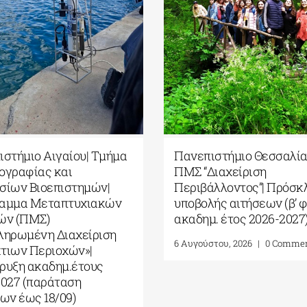
ΠΜΣ «Μουσική Εκπαίδευση σε
5ο Διεθνές Θερ
Τυπικά και Άτυπα
Καβάλας από το
Περιβάλλοντα» από το ΕΚΠΑ
American Unive
Γεωπολιτική, Σ
4 Αυγούστου, 2026
|
0 Comments
Σχέσεις Καλής 
Ανατολική Μεσό
Αυγούστου 202
7 Αυγούστου, 2026
|