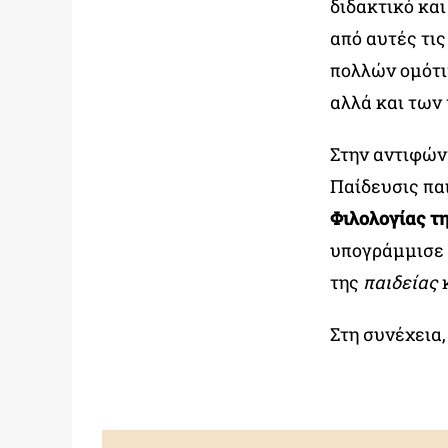
διδακτικό κα
από αυτές τις
πολλών ομότι
αλλά και των
Στην αντιφών
Παίδευσις πα
Φιλολογίας τ
υπογράμμισε
της
παιδείας
κ
Στη συνέχεια