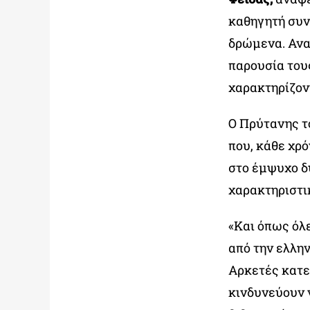
καθηγητή συν
δρώμενα. Ανα
παρουσία του
χαρακτηρίζον
Ο Πρύτανης τ
που, κάθε χρ
στο έμψυχο δ
χαρακτηριστικ
«Και όπως όλ
από την ελλην
Αρκετές κατε
κινδυνεύουν 