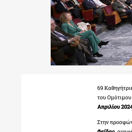
69 Καθηγήτριε
του Ομότιμου 
Απριλίου 202
Στην προσφώ
Φείδας,
αναφέ