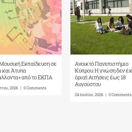
ήμιο Θεσσαλίας|
ΠΜΣ «Μουσική Εκπαίδευσ
χείριση
Τυπικά και Άτυπα
οντος”| Πρόσκληση
Περιβάλλοντα» από το ΕΚ
 αιτήσεων (β’ φάση,
4 Αυγούστου, 2026
|
0 Comments
έτος 2026-2027)
, 2026
|
0 Comments