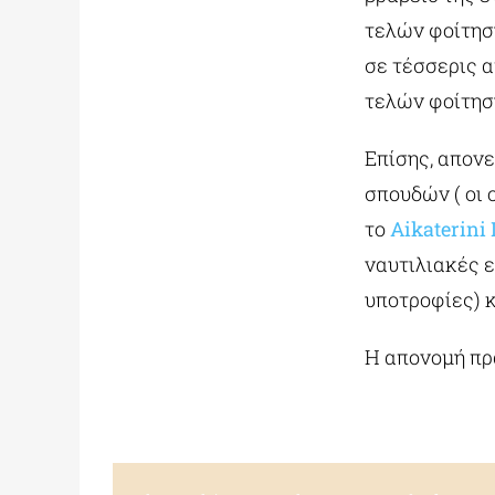
τελών φοίτησ
σε τέσσερις α
τελών φοίτησ
Επίσης, απον
σπουδών ( οι 
το
Aikaterini
ναυτιλιακές 
υποτροφίες) 
Η απονομή πρ