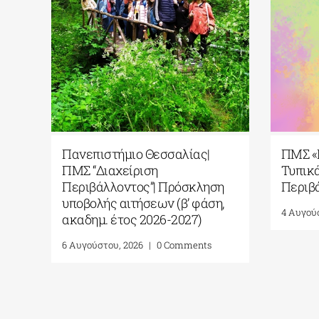
Παράταση προθεσμίας
Πανεπιστ
υποβολής αιτήσεων!|
ΠΜΣ “Δια
Πανεπιστήμιο Δυτικής
Περιβάλλ
Μακεδονίας| Τμήμα
υποβολής
Διοικητικής Επιστήμης και
ακαδημ. 
Τεχνολογίας| Πρόγραμμα
6 Αυγούστου
Μεταπτυχιακών Σπουδών
(ΠΜΣ) «Ηλεκτρονικό
Επιχειρείν και Ψηφιακό
Μάρκετινγκ»| Προκήρυξη
ακαδημ.έτους 2026-2027