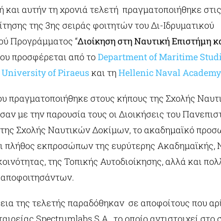
ή και αυτήν τη χρονιά τελετή πραγματοποιήθηκε στι
τησης της 3ης σειράς φοιτητών του Δι-Ιδρυματικού
ύ Προγράμματος “
Διοίκηση στη Ναυτική Επιστήμη κ
που προσφέρεται από το
Department of Maritime Stud
υ
University of Piraeus
και τη
Hellenic Naval Academ
που πραγματοποιήθηκε στους κήπους της Σχολής Ναυ
σαν με την παρουσία τους οι Διοικήσεις του Πανεπισ
 της Σχολής Ναυτικών Δοκίμων, το ακαδημαϊκό προσ
ι πλήθος εκπροσώπων της ευρύτερης Ακαδημαϊκής, 
οινότητας, της Τοπικής Αυτοδιοίκησης, αλλά και πολ
ν αποφοιτησάντων.
κεια της τελετής παραδόθηκαν σε αποφοίτους που αρ
ταιρείας Spectrumlabs S.A., το οποίο αντιστοιχεί στο