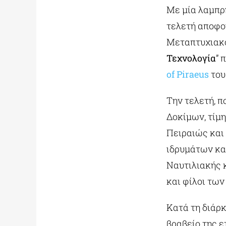
Με μία λαμπρ
τελετή αποφοί
Μεταπτυχιακο
Τεχνολογία
” 
of Piraeus
το
Την τελετή, 
Δοκίμων, τίμη
Πειραιώς και
ιδρυμάτων κα
Ναυτιλιακής κ
και φίλοι τω
Κατά τη διάρ
βραβείο της ε