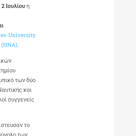
ς
2 Ιουλίου
η
αι
ies-University
y (HNA)
.
τικών
τημίου
ωπικό των δύο
Ναυτικής και
λοί συγγενείς
ίστευσαν το
 σύνολο των