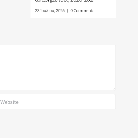
23 Ιουλί