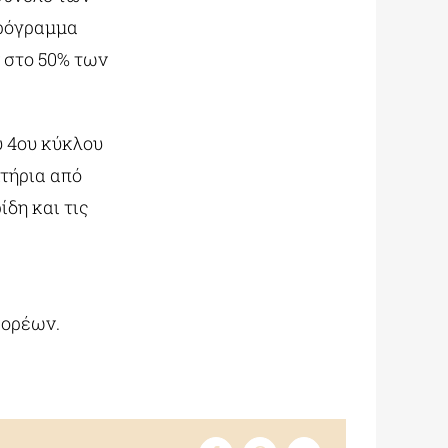
πρόγραμμα
ν στο 50% των
υ 4ου κύκλου
ιτήρια από
δη και τις
φορέων.