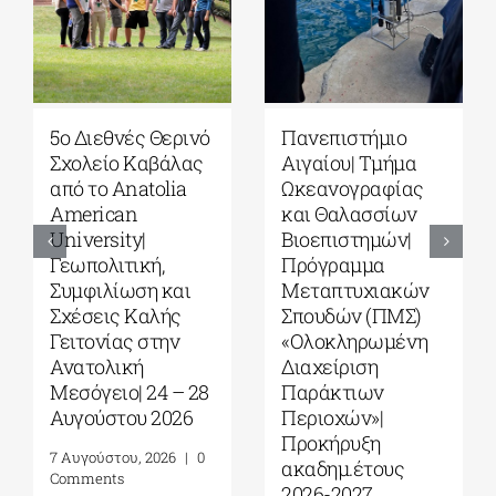
5ο Διεθνές Θερινό
Πανεπιστήμιο
Σχολείο Καβάλας
Αιγαίου| Τμήμα
από το Αnatolia
Ωκεανογραφίας
American
και Θαλασσίων
University|
Βιοεπιστημών|
Γεωπολιτική,
Πρόγραμμα
Συμφιλίωση και
Μεταπτυχιακών
Σχέσεις Καλής
Σπουδών (ΠΜΣ)
Γειτονίας στην
«Ολοκληρωμένη
Ανατολική
Διαχείριση
Μεσόγειο| 24 – 28
Παράκτιων
Αυγούστου 2026
Περιοχών»|
Προκήρυξη
7 Αυγούστου, 2026
|
0
ακαδημ.έτους
Comments
2026-2027