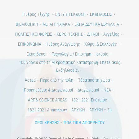
Ημέρες Τέχνης
ΕΝΤΥΠΗ ΕΚΔΟΣΗ
ΕΚΔΗΛΩΣΕΙΣ
ΒΙΒΛΙΟΘΗΚΗ
ΜΕΤΑΠΤΥΧΙΑΚΑ
ΕΚΠΑΙΔΕΥΤΙΚΑ ΙΔΡΥΜΑΤΑ
ΠΟΛΙΤΙΣΤΙΚΟΙ ΦΟΡΕΙΣ
ΧΩΡΟΙ ΤΕΧΝΗΣ
ΔΗΜΟΙ
Αγγελίες
ΕΠΙΚΟΙΝΩΝΙΑ
Ημέρες Ανάγνωσης
Χώροι & Συλλογές
Εκπαίδευση
Τεχνολογία / Επιστήμη
Ιστορία
100 χρόνια από τη Μικρασιατική Καταστροφή. Επετειακές
Εκδηλώσεις.
Άστεα
Πέρα από την πόλη
Πέρα από τη χώρα
Προκηρύξεις & Διαγωνισμοί
Διαγωνισμοί
ΝΕΑ
ART & SCIENCE AREAS
1821-2021 Επέτειος
1821-2021 Anniversary
ΑΡΧΙΚΗ
ΑΡΧΙΚΗ – En
ΟΡΟΙ ΧΡΗΣΗΣ
–
ΠΟΛΙΤΙΚΗ ΑΠΟΡΡΗΤΟΥ