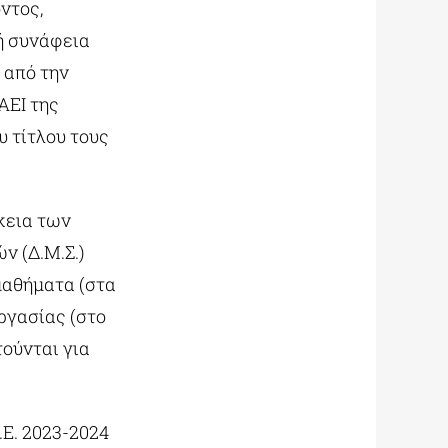
ντος,
ή συνάφεια
 από την
ΑΕΙ της
υ τίτλου τους
κεια των
ν (Δ.Μ.Σ.)
μαθήματα (στα
ργασίας (στο
ούνται για
.Ε. 2023-2024