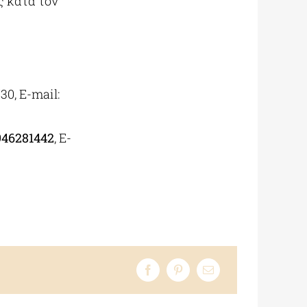
ς κατά τον
30, E-mail:
946281442
, E-