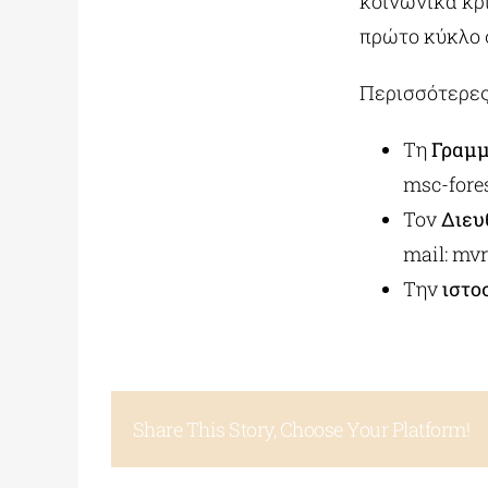
κοινωνικά κρι
πρώτο κύκλο 
Περισσότερες
Τη
Γραμ
msc-fore
Τον
Διευ
mail:
mvr
Την
ιστο
Share This Story, Choose Your Platform!