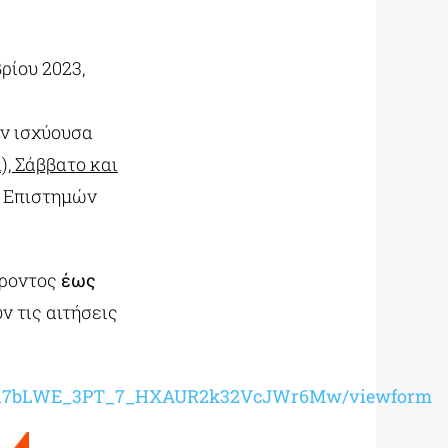
ρίου 2023,
ην ισχύουσα
, Σάββατο και
, Επιστημών
έροντος
έως
ν τις αιτήσεις
88Psd7bLWE_3PT_7_HXAUR2k32VcJWr6Mw/viewform