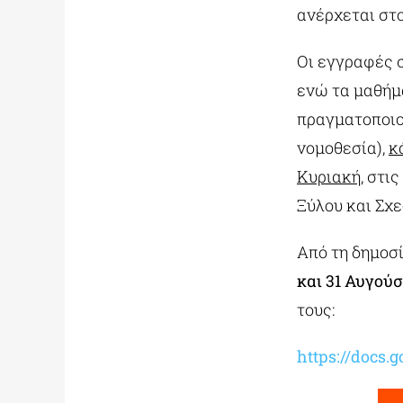
ανέρχεται στ
Οι εγγραφές σ
ενώ τα μαθήμ
πραγματοποιο
νομοθεσία),
κ
Κυριακή
, στι
Ξύλου και Σχ
Από τη δημοσ
και 31 Αυγού
τους:
https://doc