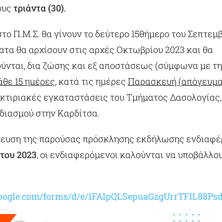
ους
τριάντα (30).
το Π.Μ.Σ. θα γίνουν το δεύτερο 15θήμερο του Σεπτεμβ
ατα θα αρχίσουν στις αρχές Οκτωβρίου 2023 και θα
ύνται, δια ζώσης και εξ αποστάσεως (σύμφωνα με τ
άθε 15 ημέρες
, κατά τις ημέρες
Παρασκευή (απόγευμα)
ς κτιριακές εγκαταστάσεις του Τμήματος Δασολογίας
εδιασμού στην Καρδίτσα.
ίευση της παρούσας πρόσκλησης εκδήλωσης ενδιαφ
στου 2023
, οι ενδιαφερόμενοι καλούνται να υποβάλλου
s.google.com/forms/d/e/1FAIpQLSepuaGzgUrrTFlL