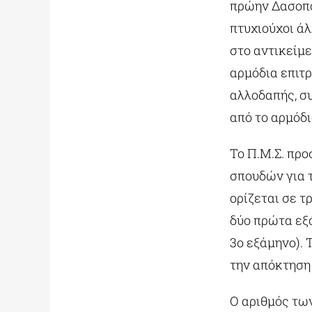
πρώην Δασοπο
πτυχιούχοι ά
στο αντικείμε
αρμόδια επιτ
αλλοδαπής, συ
από το αρμόδι
Το Π.Μ.Σ. προ
σπουδών για 
ορίζεται σε τ
δύο πρώτα εξ
3ο εξάμηνο).
την απόκτηση 
Ο αριθμός των