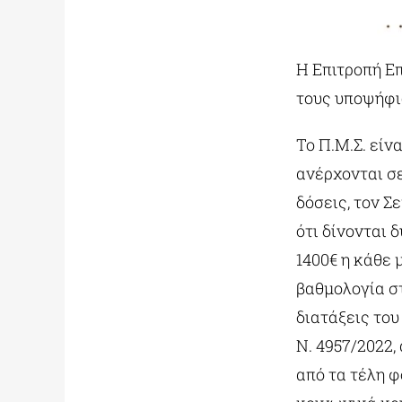
Η Επιτροπή Ε
τους υποψήφιο
Το Π.Μ.Σ. είν
ανέρχονται σ
δόσεις, τον Σ
ότι δίνονται δ
1400€ η κάθε
βαθμολογία σ
διατάξεις του
Ν. 4957/2022
από τα τέλη 