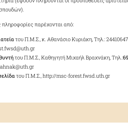
τήρια (εφόσον πληρούνται οι προϋποθέσεις αριστεία
σπουδών).
 πληροφορίες παρέχονται από:
ματεία
του Π.Μ.Σ., κ. Αθανάσιο Κυριάκη, Τηλ.: 24410647
st.fwsd@uth.gr
θυντή
του Π.Μ.Σ., Καθηγητή Μιχαήλ Βραχνάκη, Τηλ.:
6
ahnak@uth.gr
σελίδα
του Π.Μ.Σ.,
http://msc-forest.fwsd.uth.gr