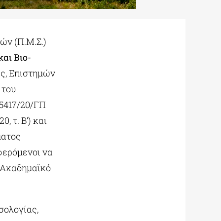
ών (Π.Μ.Σ.)
αι Βιο-
ας, Επιστημών
 του
15417/20/ΓΠ
, τ. Β’) και
ματος
φερόμενοι να
ο Ακαδημαϊκό
σολογίας,