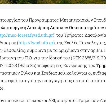
λειτουργίας του Προγράμματος Μεταπτυχιακών Σπουδ
υλειτουργική Διαχείριση Δασικών Οικοσυστημάτων κ
tp://msc-forest.fwsd.uth.gr
), του Τμήματος Δασολογί
διασμού (
http://fwsd.uth.gr
), της Σχολής Τεχνολογίας,
υ Θεσσαλίας, σύμφωνα με τα οριζόμενα στην αριθμ. 
ύτανη του Π.Θ. για την ίδρυσή του (ΦΕΚ 3685/3-9-2020
/17.5.2023 (θέμα 8ο)απόφαση της Συνέλευσης του Τμή
Επιστημών Ξύλου και Σχεδιασμού, καλούνται οι ενδια
ποψηφιότητα για την εισαγωγή τους σε αυτό κατά τ
24.
νονται δεκτοί πτυχιούχοι ΑΕΙ, απόφοιτοι Τμημάτων Δα