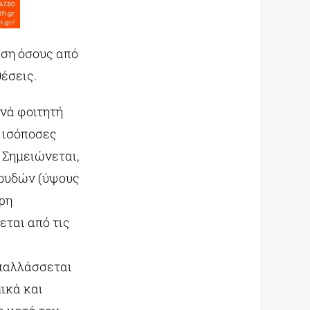
αση όσους από
έσεις.
ανά φοιτητή
) ισόποσες
 Σημειώνεται,
πουδών (ύψους
ρη
εται από τις
απαλλάσσεται
ικά και