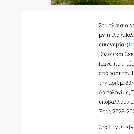
Στο πλαίσιο 
με τίτλο «
Πολ
οικονομία
»(
ht
Ξύλου και Σχε
Πανεπιστημίο
απόφασητου Πρ
την αριθμ. 89
Δασολογίας, 
υποβάλλουν υ
Έτος 2023-20
Στο Π.Μ.Σ. γί