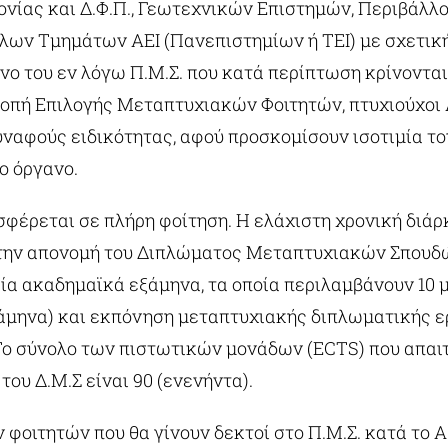
νίας και Δ.Φ.Π., Γεωτεχνικών Επιστημών, Περιβάλλο
λλων Τμημάτων ΑΕΙ (Πανεπιστημίων ή ΤΕΙ) με σχετικ
νο του εν λόγω Π.Μ.Σ. που κατά περίπτωση κρίνονται
ροπή Επιλογής Μεταπτυχιακών Φοιτητών, πτυχιούχοι 
ναφούς ειδικότητας, αφού προσκομίσουν ισοτιμία το
ο όργανο.
σφέρεται σε πλήρη φοίτηση. Η ελάχιστη χρονική διάρ
την απονομή του Διπλώματος Μεταπτυχιακών Σπουδώ
ρία ακαδημαϊκά εξάμηνα, τα οποία περιλαμβάνουν 10 
άμηνα) και εκπόνηση μεταπτυχιακής διπλωματικής ε
 Το σύνολο των πιστωτικών μονάδων (ECTS) που απαιτ
του Δ.Μ.Σ είναι 90 (ενενήντα).
 φοιτητών που θα γίνουν δεκτοί στο Π.Μ.Σ. κατά το Α