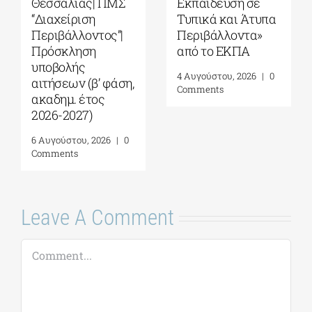
Σχολείο Καβάλας
Αιγαίου| Τμήμα
από το Αnatolia
Ωκεανογραφίας
American
και Θαλασσίων
University|
Βιοεπιστημών|
Γεωπολιτική,
Πρόγραμμα
Συμφιλίωση και
Μεταπτυχιακών
Σχέσεις Καλής
Σπουδών (ΠΜΣ)
Γειτονίας στην
«Ολοκληρωμένη
Ανατολική
Διαχείριση
Μεσόγειο| 24 – 28
Παράκτιων
Αυγούστου 2026
Περιοχών»|
Προκήρυξη
7 Αυγούστου, 2026
|
0
ακαδημ.έτους
Comments
2026-2027
(παράταση
αιτήσεων έως
18/09)
7 Αυγούστου, 2026
|
0
Comments