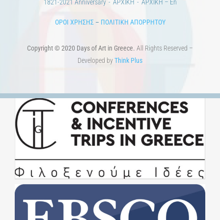
Εκπαίδευση
Τεχνολογία / Επιστήμη
Ιστορία
100 χρόνια από τη Μικρασιατική Καταστροφή. Επετειακές
Εκδηλώσεις.
Άστεα
Πέρα από την πόλη
Πέρα από τη χώρα
Προκηρύξεις & Διαγωνισμοί
Διαγωνισμοί
ΝΕΑ
ART & SCIENCE AREAS
1821-2021 Επέτειος
1821-2021 Anniversary
ΑΡΧΙΚΗ
ΑΡΧΙΚΗ – En
ΟΡΟΙ ΧΡΗΣΗΣ
–
ΠΟΛΙΤΙΚΗ ΑΠΟΡΡΗΤΟΥ
Copyright © 2020 Days of Art in Greece.
All Rights Reserved –
Developed by
Think Plus