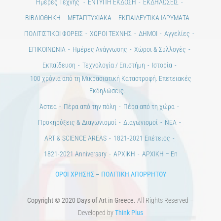
Alt
Ημέρες Τέχνης
ΕΝΤΥΠΗ ΕΚΔΟΣΗ
ΕΚΔΗΛΩΣΕΙΣ
ΒΙΒΛΙΟΘΗΚΗ
ΜΕΤΑΠΤΥΧΙΑΚΑ
ΕΚΠΑΙΔΕΥΤΙΚΑ ΙΔΡΥΜΑΤΑ
ΠΟΛΙΤΙΣΤΙΚΟΙ ΦΟΡΕΙΣ
ΧΩΡΟΙ ΤΕΧΝΗΣ
ΔΗΜΟΙ
Αγγελίες
ΕΠΙΚΟΙΝΩΝΙΑ
Ημέρες Ανάγνωσης
Χώροι & Συλλογές
Εκπαίδευση
Τεχνολογία / Επιστήμη
Ιστορία
100 χρόνια από τη Μικρασιατική Καταστροφή. Επετειακές
Εκδηλώσεις.
Άστεα
Πέρα από την πόλη
Πέρα από τη χώρα