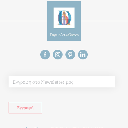
Alternative:
This site uses Akismet to reduce spam.
Learn
how your comment data is processed.