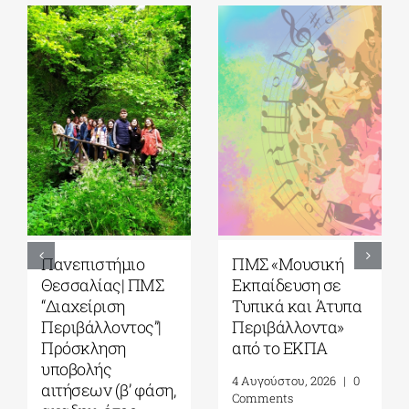
5ο Διεθνές Θερινό
Πανεπιστήμιο
Σχολείο Καβάλας
Αιγαίου| Τμήμα
από το Αnatolia
Ωκεανογραφίας
American
και Θαλασσίων
University|
Βιοεπιστημών|
Γεωπολιτική,
Πρόγραμμα
Συμφιλίωση και
Μεταπτυχιακών