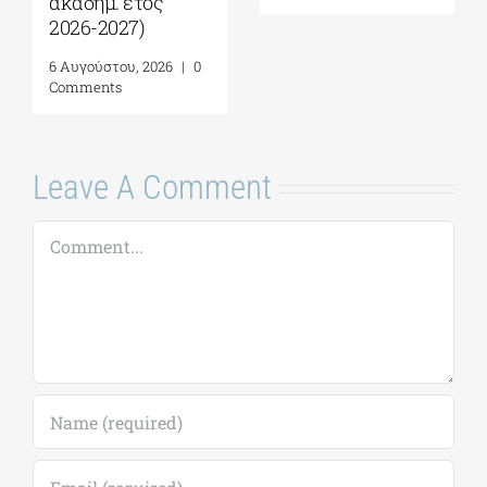
Σχέσεις Καλής
Σπουδών (ΠΜΣ)
Γειτονίας στην
«Ολοκληρωμένη
Ανατολική
Διαχείριση
Μεσόγειο| 24 – 28
Παράκτιων
Αυγούστου 2026
Περιοχών»|
Προκήρυξη
7 Αυγούστου, 2026
|
0
ακαδημ.έτους
Comments
2026-2027
(παράταση
αιτήσεων έως
18/09)
7 Αυγούστου, 2026
|
0
Comments
Leave A Comment
Comment