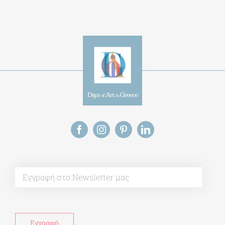
Alternative:
This site uses Akismet to reduce spam.
Learn
how your comment data is processed.