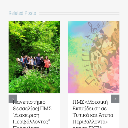
Related Posts
5ο Διεθνές Θερινό
Πανεπιστήμιο
Σχολείο Καβάλας
Αιγαίου| Τμήμα
από το Αnatolia
Ωκεανογραφίας
American
και Θαλασσίων
University|
Βιοεπιστημών|