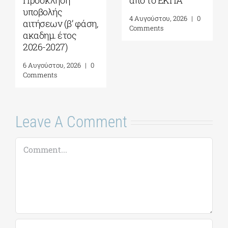
Γεωπολιτική,
Πρόγραμμα
Συμφιλίωση και
Μεταπτυχιακών
Σχέσεις Καλής
Σπουδών (ΠΜΣ)
Γειτονίας στην
«Ολοκληρωμένη
Ανατολική
Διαχείριση
Μεσόγειο| 24 – 28
Παράκτιων
Αυγούστου 2026
Περιοχών»|
Προκήρυξη
7 Αυγούστου, 2026
|
0
ακαδημ.έτους
Comments
2026-2027
(παράταση
αιτήσεων έως
18/09)
7 Αυγούστου, 2026
|
0
Comments
Leave A Comment