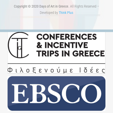
Εκδηλώσεις.
Άστεα
Πέρα από την πόλη
Πέρα από τη χώρα
Προκηρύξεις & Διαγωνισμοί
Διαγωνισμοί
ΝΕΑ
ART & SCIENCE AREAS
1821-2021 Επέτειος
1821-2021 Anniversary
ΑΡΧΙΚΗ
ΑΡΧΙΚΗ – En
ΟΡΟΙ ΧΡΗΣΗΣ
–
ΠΟΛΙΤΙΚΗ ΑΠΟΡΡΗΤΟΥ
Copyright © 2020 Days of Art in Greece.
All Rights Reserved –
Developed by
Think Plus