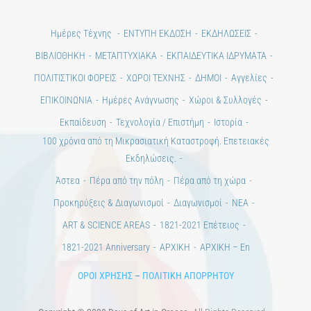
Ημέρες Τέχνης
ΕΝΤΥΠΗ ΕΚΔΟΣΗ
ΕΚΔΗΛΩΣΕΙΣ
ΒΙΒΛΙΟΘΗΚΗ
ΜΕΤΑΠΤΥΧΙΑΚΑ
ΕΚΠΑΙΔΕΥΤΙΚΑ ΙΔΡΥΜΑΤΑ
ΠΟΛΙΤΙΣΤΙΚΟΙ ΦΟΡΕΙΣ
ΧΩΡΟΙ ΤΕΧΝΗΣ
ΔΗΜΟΙ
Αγγελίες
ΕΠΙΚΟΙΝΩΝΙΑ
Ημέρες Ανάγνωσης
Χώροι & Συλλογές
Εκπαίδευση
Τεχνολογία / Επιστήμη
Ιστορία
100 χρόνια από τη Μικρασιατική Καταστροφή. Επετειακές
Εκδηλώσεις.
Άστεα
Πέρα από την πόλη
Πέρα από τη χώρα
Προκηρύξεις & Διαγωνισμοί
Διαγωνισμοί
ΝΕΑ
ART & SCIENCE AREAS
1821-2021 Επέτειος
1821-2021 Anniversary
ΑΡΧΙΚΗ
ΑΡΧΙΚΗ – En
ΟΡΟΙ ΧΡΗΣΗΣ
–
ΠΟΛΙΤΙΚΗ ΑΠΟΡΡΗΤΟΥ