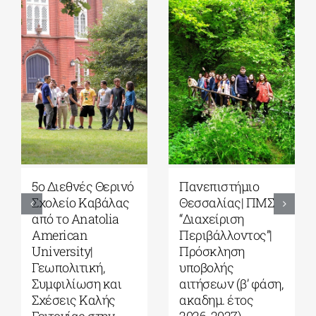
5ο Διεθνές Θερινό
Πανεπιστήμιο
Σχολείο Καβάλας
Θεσσαλίας| ΠΜΣ
από το Αnatolia
“Διαχείριση
American
Περιβάλλοντος”|
University|
Πρόσκληση
Γεωπολιτική,
υποβολής
Συμφιλίωση και
αιτήσεων (β’ φάση,
Σχέσεις Καλής
ακαδημ. έτος
Γειτονίας στην
2026-2027)