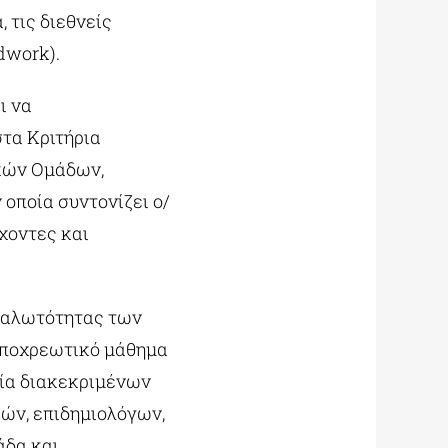
 τις διεθνείς
dwork).
ι να
τα Κριτήρια
κών Ομάδων,
οποία συντονίζει ο/
χοντες και
υαλωτότητας των
υποχρεωτικό μάθημα
σία διακεκριμένων
ών, επιδημιολόγων,
άδα και