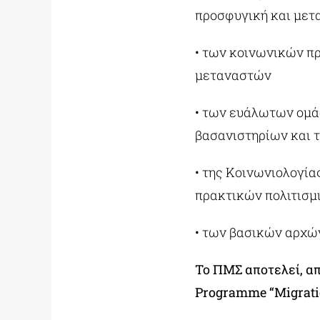
προσφυγική και μετα
• των κοινωνικών π
μεταναστών
• των ευάλωτων ομά
βασανιστηρίων και 
• της Κοινωνιολογί
πρακτικών πολιτισμ
• των βασικών αρχών
Το ΠΜΣ αποτελεί, απ
Programme “Migrati