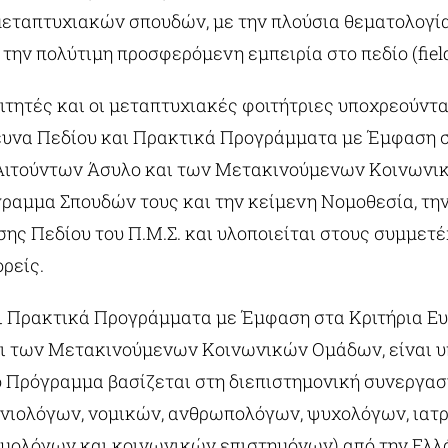
μεταπτυχιακών σπουδών, με την πλούσια θεματολογία,
 την πολύτιμη προσφερόμενη εμπειρία στο πεδίο (fiel
ιτητές και οι μεταπτυχιακές φοιτήτριες υποχρεούντα
υνα Πεδίου και Πρακτικά Προγράμματα με Έμφαση σ
Αιτούντων Άσυλο και των Μετακινούμενων Κοινωνι
αμμα Σπουδών τους και την κείμενη Νομοθεσία, την 
ης Πεδίου του Π.Μ.Σ. και υλοποιείται στους συμμετέ
ρείς.
ι Πρακτικά Προγράμματα με Έμφαση στα Κριτήρια Ε
ι των Μετακινούμενων Κοινωνικών Ομάδων, είναι 
Το Πρόγραμμα βασίζεται στη διεπιστημονική συνεργα
νιολόγων, νομικών, ανθρωπολόγων, ψυχολόγων, ιατρ
ομολόγων και κοινωνικών επιστημόνων) από την Ελλ