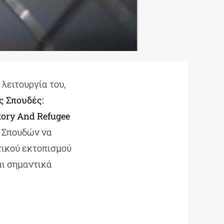
λειτουργία του,
 Σπουδές:
ory And Refugee
ν Σπουδών να
τικού εκτοπισμού
αι σημαντικά