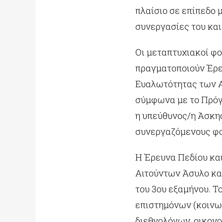
πλαίσιο σε επίπεδο 
συνεργασίες του και
Οι μεταπτυχιακοί φο
πραγματοποιούν Έρε
Ευαλωτότητας των 
σύμφωνα με το Πρόγρ
η υπεύθυνος/η Άσκησ
συνεργαζόμενους φο
H Έρευνα Πεδίου κα
Αιτούντων Άσυλο κα
του 3ου εξαμήνου. 
επιστημόνων (κοινω
διεθνολόγων, οικον