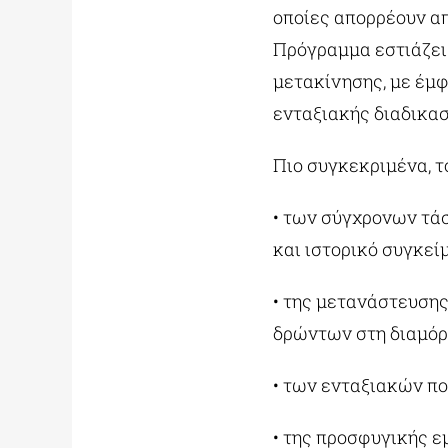
οποίες απορρέουν απ
Πρόγραμμα εστιάζει 
μετακίνησης, με έμ
ενταξιακής διαδικασ
Πιο συγκεκριμένα, τ
• των σύγχρονων τάσ
και ιστορικό συγκεί
• της μετανάστευσης
δρώντων στη διαμό
• των ενταξιακών πο
• της προσφυγικής ε