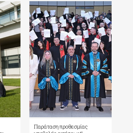
Παράταση προθεσμίας
Πα