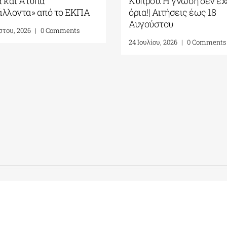
 και Άτυπα
Κύπρου: Η γνώση δεν έχ
άλλοντα» από το ΕΚΠΑ
όρια!| Αιτήσεις έως 18
Αυγούστου
στου, 2026
|
0 Comments
24 Ιουλίου, 2026
|
0 Comments