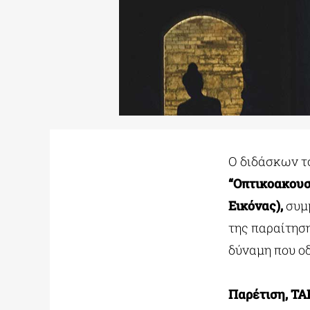
Ο διδάσκων τ
“Οπτικοακουσ
Εικόνας),
συμμ
της παραίτηση
δύναμη που ο
Παρέτιση, TAF