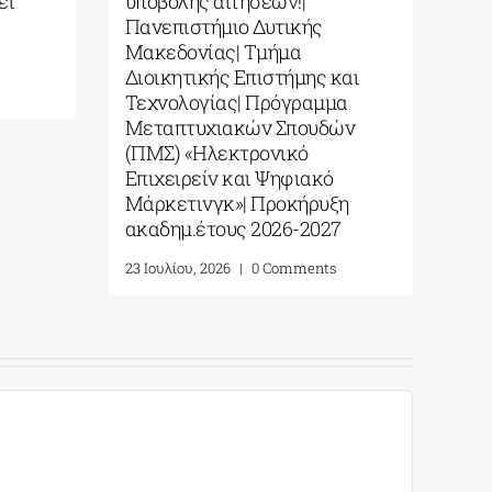
ει
υποβολής αιτήσεων!|
ΠΜΣ
Πανεπιστήμιο Δυτικής
Πε
Μακεδονίας| Τμήμα
υπο
Διοικητικής Επιστήμης και
ακα
Τεχνολογίας| Πρόγραμμα
6 Αυ
Μεταπτυχιακών Σπουδών
(ΠΜΣ) «Ηλεκτρονικό
Επιχειρείν και Ψηφιακό
Μάρκετινγκ»| Προκήρυξη
ακαδημ.έτους 2026-2027
23 Ιουλίου, 2026
|
0 Comments