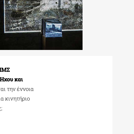
ΠΜΣ
Ήχου και
αι την έννοια
ία κινητήριο
;