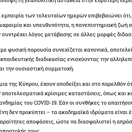
υπόψη τη γεωπολιτική αστάθεια στην ευρύτερη περι
 εμπειρία των τελευταίων ημερών επιβεβαιώνει ότι,
υχραιμία και υπευθυνότητα, η πανεπιστημιακή ζωή σ
ν συντρέχει λόγος μετάβασης σε άλλες μορφές διδασ
 με φυσική παρουσία συνεχίζεται κανονικά, αποτελε
εκπαιδευτικής διαδικασίας ενισχύοντας την αλληλεπ
αι την ουσιαστική συμμετοχή.
ια της Κύπρου, έχουν αποδείξει και στο παρελθόν ό
ν αποτελεσματικά κρίσιμες καταστάσεις, όπως και κ
ανδημίας του COVID-19. Εάν οι συνθήκες το απαιτήσο
ένη δεν προκύπτει – τα ακαδημαϊκά ιδρύματα είναι έ
παραίτητες αποφάσεις, ώστε να διασφαλιστεί η απρό
 αποστολής τους.