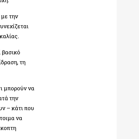
οχή.
 με την
υνεχίζεται
καλίας.
ί βασικό
ίδραση, τη
τι μπορούν να
ατά την
υν – κάτι που
τοιμα να
σκοπτη