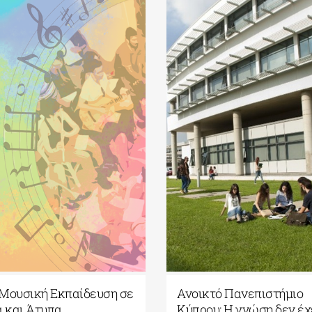
Μουσική Εκπαίδευση σε
Ανοικτό Πανεπιστήμιο
ά και Άτυπα
Κύπρου: Η γνώση δεν έχ