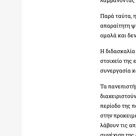
λαμβάνοντας 
Παρά ταύτα, η
απαραίτητη ψ
ομαλά και δε
Η διδασκαλία
στοιχείο της 
συνεργασία κ
Τα πανεπιστήμ
διαχειριστού
περίοδο της π
στην προκειμ
λάβουν τις α
συνέχιση της