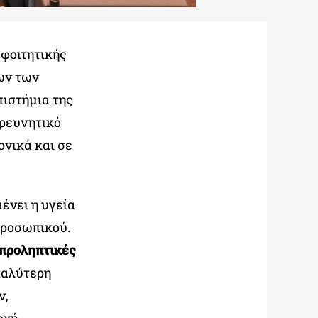
 φοιτητικής
εων των
πιστήμια της
ερευνητικό
ονικά και σε
ένει η υγεία
προσωπικού.
προληπτικές
καλύτερη
ν,