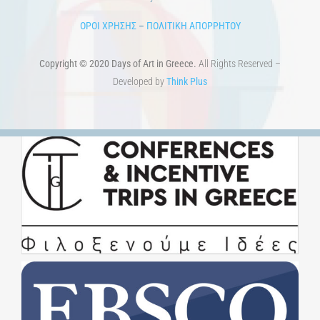
Εκπαίδευση
Τεχνολογία / Επιστήμη
Ιστορία
100 χρόνια από τη Μικρασιατική Καταστροφή. Επετειακές
Εκδηλώσεις.
Άστεα
Πέρα από την πόλη
Πέρα από τη χώρα
Προκηρύξεις & Διαγωνισμοί
Διαγωνισμοί
ΝΕΑ
ART & SCIENCE AREAS
1821-2021 Επέτειος
1821-2021 Anniversary
ΑΡΧΙΚΗ
ΑΡΧΙΚΗ – En
ΟΡΟΙ ΧΡΗΣΗΣ
–
ΠΟΛΙΤΙΚΗ ΑΠΟΡΡΗΤΟΥ
Copyright © 2020 Days of Art in Greece.
All Rights Reserved –
Developed by
Think Plus