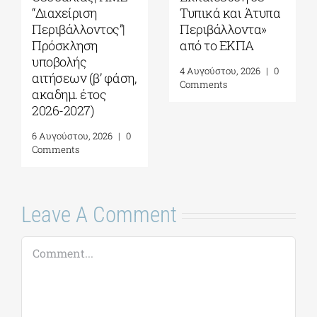
από το Αnatolia
Ωκεανογραφίας
American
και Θαλασσίων
University|
Βιοεπιστημών|
Γεωπολιτική,
Πρόγραμμα
Συμφιλίωση και
Μεταπτυχιακών
Σχέσεις Καλής
Σπουδών (ΠΜΣ)
Γειτονίας στην
«Ολοκληρωμένη
Ανατολική
Διαχείριση
Μεσόγειο| 24 – 28
Παράκτιων
Αυγούστου 2026
Περιοχών»|
Προκήρυξη
7 Αυγούστου, 2026
|
0
ακαδημ.έτους
Comments
2026-2027
(παράταση
αιτήσεων έως
18/09)
7 Αυγούστου, 2026
|
0
Comments