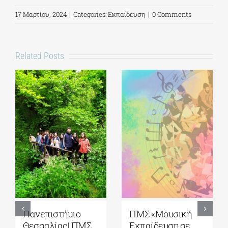
17 Μαρτίου, 2024
|
Categories:
Εκπαίδευση
|
0 Comments
Related Posts
5ο Διεθνές Θερινό
Πανεπιστήμιο
Σχολείο Καβάλας
Αιγαίου| Τμήμα