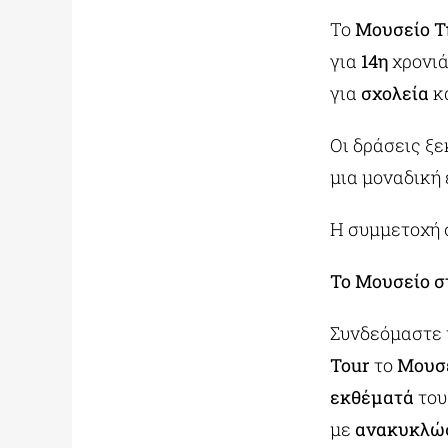
Το
Μουσείο Τ
για
14η
χρονιά
για
σχολεία
κ
Οι δράσεις ξε
μια μοναδική 
Η συμμετοχή σ
Το Μουσείο σ
Συνδεόμαστε 
Tour
το
Μουσ
εκθέματά
του
με
ανακυκλώσ