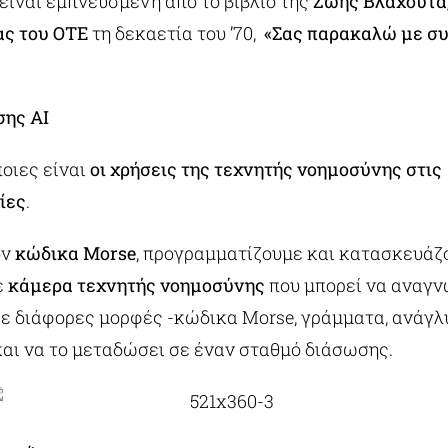
είναι εμπνευσμένη από το βιβλίο της
Ζωής Βλαχούτα
ς του ΟΤΕ
τη δεκαετία του ’70,
«Σας παρακαλώ με συ
ης ΑΙ
οιες είναι
οι χρήσεις της τεχνητής νοημοσύνης στις
ίες
.
ον
κώδικα Morse
, προγραμματίζουμε και κατασκευάζ
ε
κάμερα τεχνητής νοημοσύνης
που μπορεί να αναγν
ε διάφορες μορφές -κώδικα Morse, γράμματα, ανάγλ
και να το μεταδώσει σε έναν σταθμό διάσωσης.