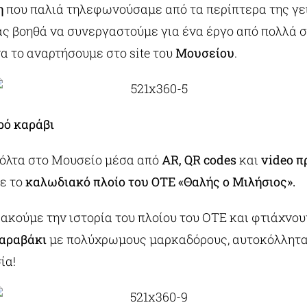
η
που παλιά τηλεφωνούσαμε από τα περίπτερα της γει
ας βοηθά να συνεργαστούμε για ένα έργο από πολλά σ
α το αναρτήσουμε στο site του
Μουσείου
.
ρό καράβι
βόλτα στο Μουσείο μέσα από
AR
,
QR
codes
και
video
π
ε το
καλωδιακό πλοίο του ΟΤΕ «Θαλής ο Μιλήσιος».
ακούμε την ιστορία του πλοίου του ΟΤΕ και φτιάχνου
καραβάκι
με πολύχρωμους μαρκαδόρους, αυτοκόλλητα,
ία!