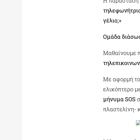
Η παράσταση 
τηλεφωνήτρια
γέλιο;»
Ομάδα διάσωσ
Μαθαίνουμε π
τηλεπικοινων
Με αφορμή τ
ελικόπτερο μ
μήνυμα SOS
σ
πλαστελίνη- 