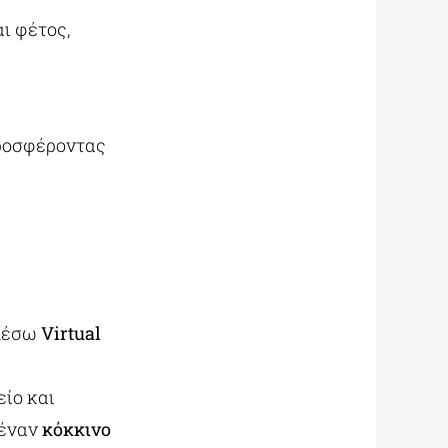
ι φέτος,
προσφέροντας
 μέσω
Virtual
είο και
ή έναν
κόκκινο