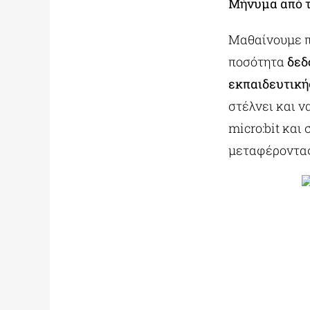
Μήνυμα από τ
Μαθαίνουμε 
ποσότητα
δεδ
εκπαιδευτική
στέλνει και 
micro:bit και
μεταφέροντας