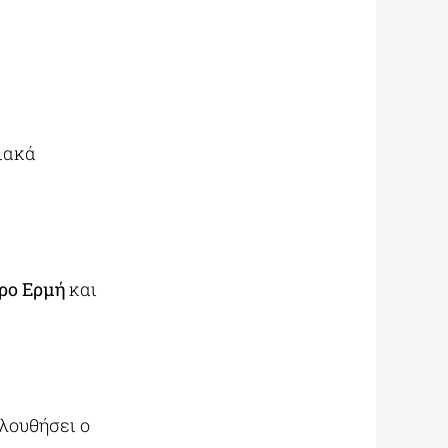
ιακά
ρο Ερμή
και
ολουθήσει ο