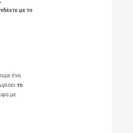
,
νδέετε με το
ουμε ένα
ωρίσει
το
υφα με