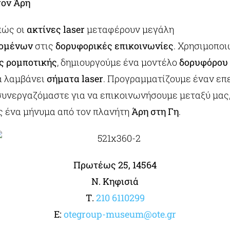
ον Άρη
πώς οι
ακτίνες laser
μεταφέρουν μεγάλη
ομένων
στις
δορυφορικές επικοινωνίες
. Χρησιμοπο
ς ρομποτικής
, δημιουργούμε ένα μοντέλο
δορυφόρου
να λαμβάνει
σήματα laser
. Προγραμματίζουμε έναν επ
 συνεργαζόμαστε για να επικοινωνήσουμε μεταξύ μας
 ένα μήνυμα από τον πλανήτη
Άρη στη Γη
.
Πρωτέως 25, 14564
Ν. Κηφισιά
Τ.
210 6110299
E:
otegroup-museum@ote.gr