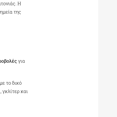
τονιάς. Η
ημεία της
ροβολές
για
με το δικό
 γκλίτερ και