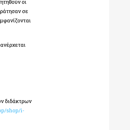
ητηθούν οι
κράτησαν σε
εμφανίζονται
 ανέρχεται
ων διδάκτρων
op/shop/i-