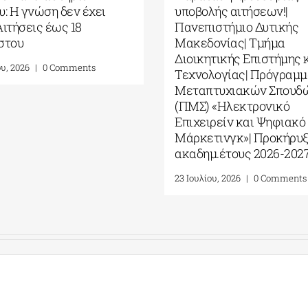
Ελλάδας| ΠΜΣ “Εφαρμοσμένα
Τυπι
Συστήματα Αυτοματοποίησης”|
Περ
Προκήρυξη Θέσεων
4 Αυγ
αι
Εισαγωγής (2026-2027)
α
23 Ιουλίου, 2026
|
0 Comments
ν
η