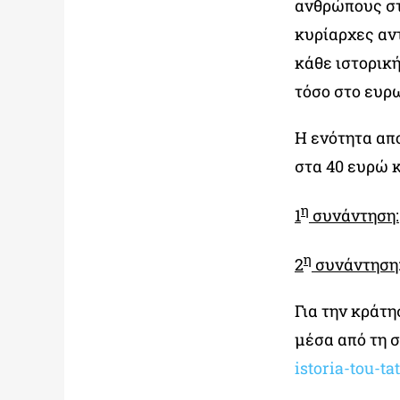
ανθρώπους στ
κυρίαρχες αν
κάθε ιστορικ
τόσο στο ευρ
Η ενότητα απ
στα 40 ευρώ κ
η
1
συνάντηση:
η
2
συνάντηση
Για την κράτ
μέσα από τη 
istoria-tou-ta