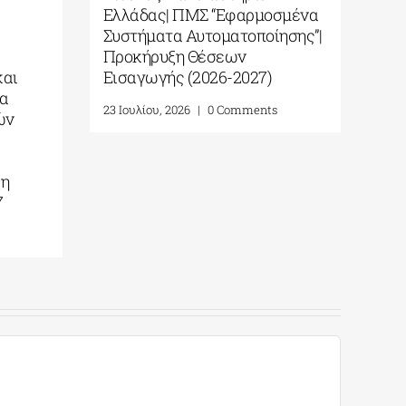
κά και Άτυπα
Κύπρου: Η γνώση δεν 
ιβάλλοντα» από το ΕΚΠΑ
όρια!| Αιτήσεις έως 18
Αυγούστου
ούστου, 2026
|
0 Comments
24 Ιουλίου, 2026
|
0 Comme