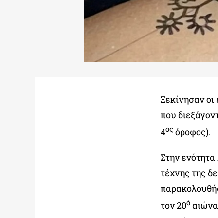
Ξεκίνησαν οι
που διεξάγον
ος
4
όροφος).
Στην ενότητα
τέχνης της δε
παρακολουθήσ
ό
τον 20
αιώνα 