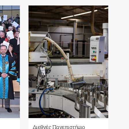
 «Μουσική Εκπαίδευση σε
Ανοικτό Πανεπιστήμι