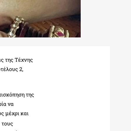
ας της Τέχνης
τέλους 2,
πισκόπηση της
ρία να
ς μέχρι και
 τους